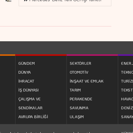
GÜNDEM
SEKTÖRLER
ENERJ
DÜNYA
OTOMOTİV
TEKNO
İHRACAT
İNŞAAT VE EMLAK
TURİ
İŞ DÜNYASI
TARIM
TEKST
ÇALIŞMA VE
PERAKENDE
HAVAC
SENDİKALAR
SAVUNMA
DENİZ
AVRUPA BİRLİĞİ
ULAŞIM
SANAY