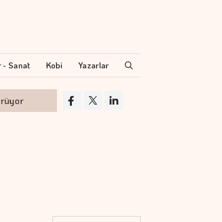
r - Sanat
Kobi
Yazarlar
Orta Doğu'da anlaşmanın gecikmesi piyasa
Barışın Ekonomik