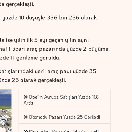
e gerçekleşti.
 yüzde 10 düşüşle 356 bin 256 olarak
 ise yılın ilk 5 ayı geçen yılın aynı
hafif ticari araç pazarında yüzde 2 büyüme,
üzde 11 gerileme görüldü.
tışlarındaki yerli araç payı yüzde 35,
yüzde 23 olarak gerçekleşti.
Opel'in Avrupa Satışları Yüzde 11,8
Arttı
Otomotiv Pazarı Yüzde 25 Geriledi
Mercedes-Benz Yeni GLA'yı Tanıttı