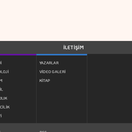
Hafızası Silindi
"Finansman Zinciri
Kırılırsa üretim
Zinciri De Durur"
İLETİŞİM
Barışın Ekonomik
İ
YAZARLAR
Getirisi Yüksek
LOJİ
VİDEO GALERİ
ZM
KİTAP
Borsa İstanbul'da
İL
Gong Quick Sigorta
ILIK
İçin çaldı
CİLİK
Doğru Boya Seçimi
İ
Konutun Değerini