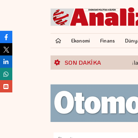
Ekonomi
Finans
Düny
VİOP'ta endeks kontratı güne düşüşle başladı
SON DAKİKA