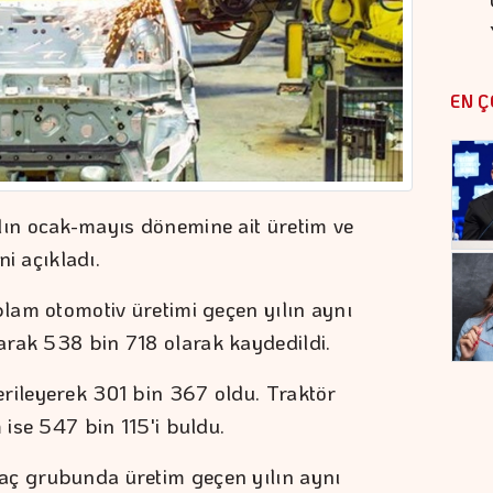
EN Ç
lın ocak-mayıs dönemine ait üretim ve
ni açıkladı.
plam otomotiv üretimi geçen yılın aynı
rak 538 bin 718 olarak kaydedildi.
rileyerek 301 bin 367 oldu. Traktör
 ise 547 bin 115'i buldu.
aç grubunda üretim geçen yılın aynı