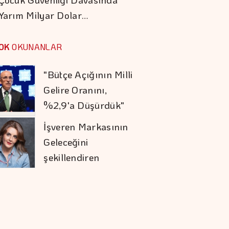
Yolcu Hedefine
Yarım Milyar Dolar…
İlerliyor
Orman Yangınları İş
Dünyasının Risk
OK
OKUNANLAR
Haritasını
Değiştiriyor
"Bütçe Açığının Milli
Gelire Oranını,
%2,9'a Düşürdük"
İşveren Markasının
Geleceğini
şekillendiren
Akademi 16. Kez
Armada Gıda'nın
Başlıyor
CEO'su, Mehmet
Hayri Sönmez Oldu