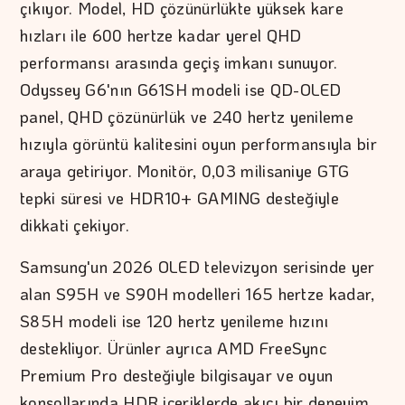
çıkıyor. Model, HD çözünürlükte yüksek kare
hızları ile 600 hertze kadar yerel QHD
performansı arasında geçiş imkanı sunuyor.
Odyssey G6'nın G61SH modeli ise QD-OLED
panel, QHD çözünürlük ve 240 hertz yenileme
hızıyla görüntü kalitesini oyun performansıyla bir
araya getiriyor. Monitör, 0,03 milisaniye GTG
tepki süresi ve HDR10+ GAMING desteğiyle
dikkati çekiyor.
Samsung'un 2026 OLED televizyon serisinde yer
alan S95H ve S90H modelleri 165 hertze kadar,
S85H modeli ise 120 hertz yenileme hızını
destekliyor. Ürünler ayrıca AMD FreeSync
Premium Pro desteğiyle bilgisayar ve oyun
konsollarında HDR içeriklerde akıcı bir deneyim