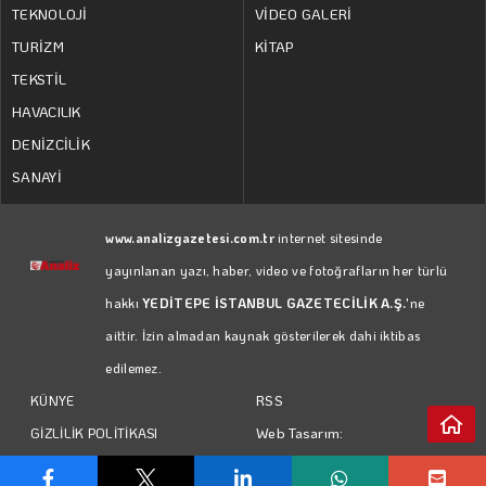
TEKNOLOJİ
VİDEO GALERİ
TURİZM
KİTAP
TEKSTİL
HAVACILIK
DENİZCİLİK
SANAYİ
www.analizgazetesi.com.tr
internet sitesinde
yayınlanan yazı, haber, video ve fotoğrafların her türlü
hakkı
YEDİTEPE İSTANBUL GAZETECİLİK A.Ş.
'ne
aittir. İzin almadan kaynak gösterilerek dahi iktibas
edilemez.
RSS
KÜNYE
Web Tasarım:
GİZLİLİK POLİTİKASI
Türk Bilişim
KULLANIM KOŞULLARI