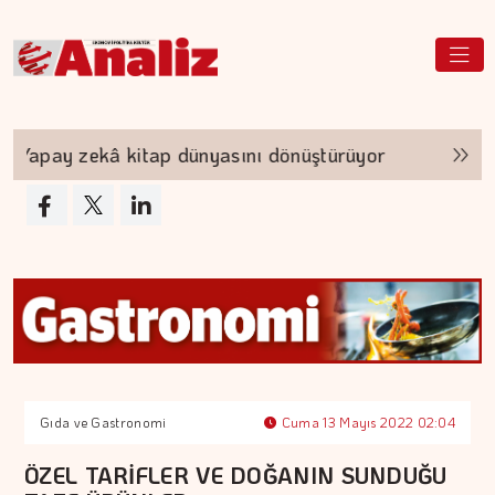
apay zekâ kitap dünyasını dönüştürüyor
TEKNO
Gıda ve Gastronomi
Cuma 13 Mayıs 2022 02:04
ÖZEL TARİFLER VE DOĞANIN SUNDUĞU