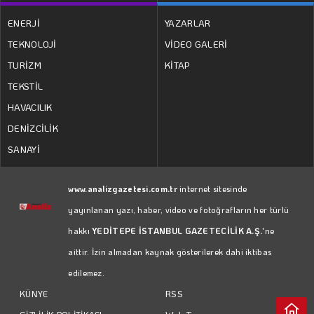
ENERJİ
YAZARLAR
TEKNOLOJİ
VİDEO GALERİ
TURİZM
KİTAP
TEKSTİL
HAVACILIK
DENİZCİLİK
SANAYİ
www.analizgazetesi.com.tr
internet sitesinde
yayınlanan yazı, haber, video ve fotoğrafların her türlü
hakkı
YEDİTEPE İSTANBUL GAZETECİLİK A.Ş.
'ne
aittir. İzin almadan kaynak gösterilerek dahi iktibas
edilemez.
RSS
KÜNYE