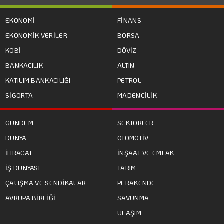
EKONOMİ
FİNANS
EKONOMİK VERİLER
BORSA
KOBİ
DÖVİZ
BANKACILIK
ALTIN
KATILIM BANKACILIĞI
PETROL
SİGORTA
MADENCİLİK
GÜNDEM
SEKTÖRLER
DÜNYA
OTOMOTİV
İHRACAT
İNŞAAT VE EMLAK
İŞ DÜNYASI
TARIM
ÇALIŞMA VE SENDİKALAR
PERAKENDE
AVRUPA BİRLİĞİ
SAVUNMA
ULAŞIM