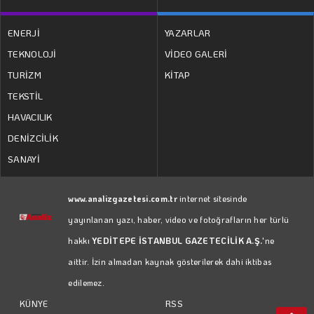
ENERJİ
YAZARLAR
TEKNOLOJİ
VİDEO GALERİ
TURİZM
KİTAP
TEKSTİL
HAVACILIK
DENİZCİLİK
SANAYİ
www.analizgazetesi.com.tr
internet sitesinde
yayınlanan yazı, haber, video ve fotoğrafların her türlü
hakkı
YEDİTEPE İSTANBUL GAZETECİLİK A.Ş.
'ne
aittir. İzin almadan kaynak gösterilerek dahi iktibas
edilemez.
RSS
KÜNYE