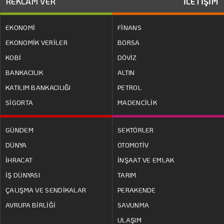
REKLAM VER
İLETİŞİM
EKONOMİ
FİNANS
EKONOMİK VERİLER
BORSA
KOBİ
DÖVİZ
BANKACILIK
ALTIN
KATILIM BANKACILIĞI
PETROL
SİGORTA
MADENCİLİK
GÜNDEM
SEKTÖRLER
DÜNYA
OTOMOTİV
İHRACAT
İNŞAAT VE EMLAK
İŞ DÜNYASI
TARIM
ÇALIŞMA VE SENDİKALAR
PERAKENDE
AVRUPA BİRLİĞİ
SAVUNMA
ULAŞIM