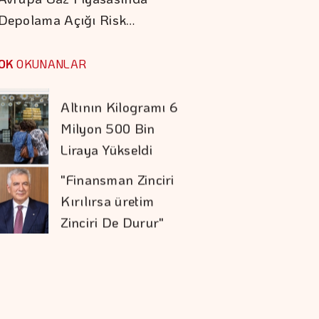
Depolama Açığı Risk…
Altının Kilogramı 6
Milyon 500 Bin
OK
OKUNANLAR
Liraya Yükseldi
"Finansman Zinciri
Kırılırsa üretim
Zinciri De Durur"
Barışın Ekonomik
Getirisi Yüksek
Sigaraya Yeni Zam
Geldi