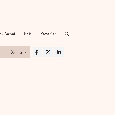
r - Sanat
Kobi
Yazarlar
Türk Öğrenci, eşsiz keşif gezisinde Türkiye'yi tem