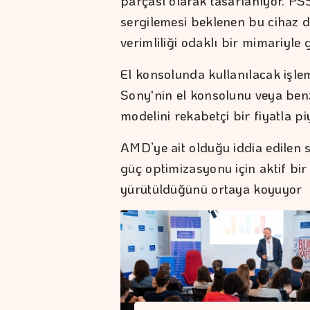
parçası olarak tasarlanıyor. P
sergilemesi beklenen bu cihaz d
verimliliği odaklı bir mimariyle ge
El konsolunda kullanılacak işle
Sony'nin el konsolunu veya ben
modelini rekabetçi bir fiyatla p
AMD’ye ait olduğu iddia edilen
güç optimizasyonu için aktif bi
yürütüldüğünü ortaya koyuyor