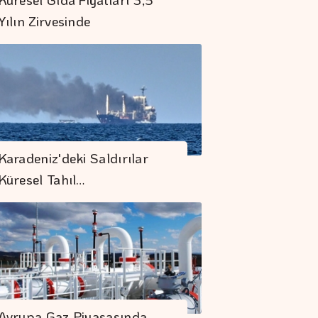
Yılın Zirvesinde
Borsa Güne
Karadeniz'deki Saldırılar
Yükselişle Başladı
Küresel Tahıl…
Ticaret Bakanlığının
"E-Kolay İhracat
Platformu"na ödül
"Bütçe Açığının Milli
Gelire Oranını,
Avrupa Gaz Piyasasında
%2,9'a Düşürdük"