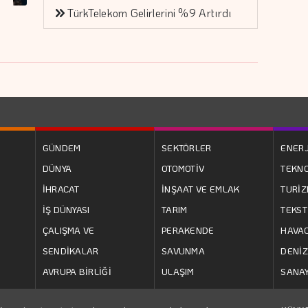
TürkTelekom Gelirlerini %9 Artırdı
GÜNDEM
SEKTÖRLER
ENERJ
DÜNYA
OTOMOTİV
TEKNO
İHRACAT
İNŞAAT VE EMLAK
TURİ
İŞ DÜNYASI
TARIM
TEKST
ÇALIŞMA VE
PERAKENDE
HAVAC
SENDİKALAR
SAVUNMA
DENİZ
AVRUPA BİRLİĞİ
ULAŞIM
SANAY