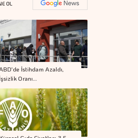
NE OL
ABD'de İstihdam Azaldı,
İşsizlik Oranı…
Küresel Gıda Fiyatları 3,5