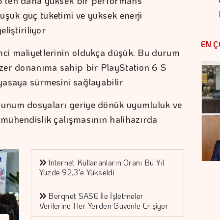
S5'ten daha yüksek bir performans
üşük güç tüketimi ve yüksek enerji
liştiriliyor
EN Ç
mci maliyetlerinin oldukça düşük. Bu durum
zer donanıma sahip bir PlayStation 6 S
iyasaya sürmesini sağlayabilir
 sunum dosyaları geriye dönük uyumluluk ve
r mühendislik çalışmasının halihazırda
Internet Kullananların Oranı Bu Yıl
Yüzde 92,3'e Yükseldi
Berqnet SASE İle İşletmeler
Verilerine Her Yerden Güvenle Erişiyor