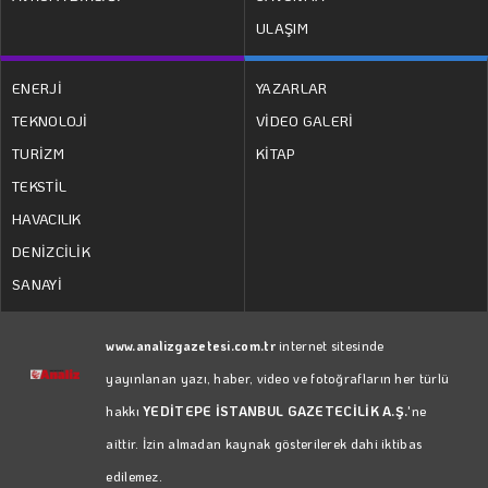
ULAŞIM
ENERJİ
YAZARLAR
TEKNOLOJİ
VİDEO GALERİ
TURİZM
KİTAP
TEKSTİL
HAVACILIK
DENİZCİLİK
SANAYİ
www.analizgazetesi.com.tr
internet sitesinde
yayınlanan yazı, haber, video ve fotoğrafların her türlü
hakkı
YEDİTEPE İSTANBUL GAZETECİLİK A.Ş.
'ne
aittir. İzin almadan kaynak gösterilerek dahi iktibas
edilemez.