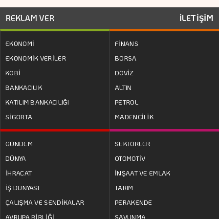
REKLAM VER
İLETİŞİM
EKONOMİ
FİNANS
EKONOMİK VERİLER
BORSA
KOBİ
DÖVİZ
BANKACILIK
ALTIN
KATILIM BANKACILIĞI
PETROL
SİGORTA
MADENCİLİK
GÜNDEM
SEKTÖRLER
DÜNYA
OTOMOTİV
İHRACAT
İNŞAAT VE EMLAK
İŞ DÜNYASI
TARIM
ÇALIŞMA VE SENDİKALAR
PERAKENDE
AVRUPA BİRLİĞİ
SAVUNMA