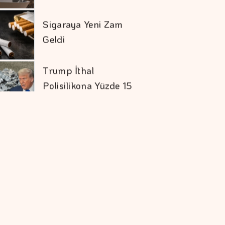
Sigaraya Yeni Zam
Geldi
Trump İthal
Polisilikona Yüzde 15
Tarife Uygulayacak
Karadağ'ı Vizesiz
Görmek İsteyenlere
Avantajlı Tur
Seçenekleri
Ekonomide Reçete
Aynı Sonuç Farklı
Aytemiz, Türkiye'nin
En Büyük İlk 25