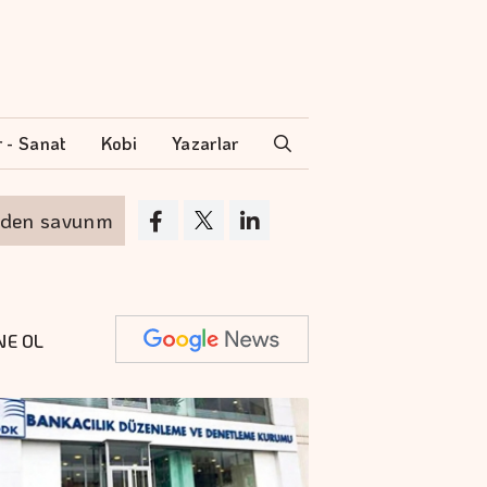
r - Sanat
Kobi
Yazarlar
savunma anlaşması
Altının kilogramı 6 milyo
NE OL