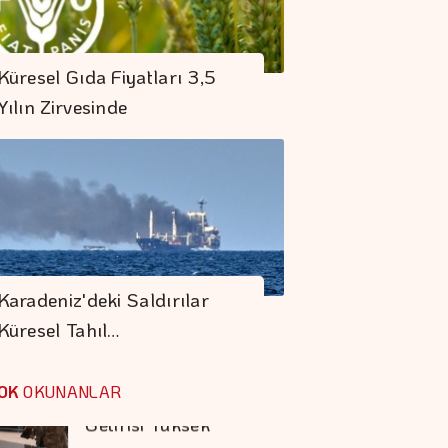
Dolar 47.70 Liradan
Küresel Gıda Fiyatları 3,5
Açıldı
Yılın Zirvesinde
Küresel Gıda
Fiyatları 3,5 Yılın
Zirvesinde
"Finansman Zinciri
Kırılırsa üretim
Karadeniz'deki Saldırılar
Zinciri De Durur"
Küresel Tahıl…
Barışın Ekonomik
Getirisi Yüksek
OK
OKUNANLAR