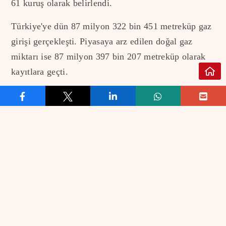
61 kuruş olarak belirlendi.
Türkiye'ye dün 87 milyon 322 bin 451 metreküp gaz
girişi gerçekleşti. Piyasaya arz edilen doğal gaz
miktarı ise 87 milyon 397 bin 207 metreküp olarak
kayıtlara geçti.
REKLAM VER
İLETİŞİM
EKONOMİ
FİNANS
EKONOMİK VERİLER
BORSA
KOBİ
DÖVİZ
BANKACILIK
ALTIN
KATILIM BANKACILIĞI
PETROL