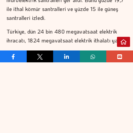
ile ithal kömür santralleri ve yüzde 15 ile güneş
santralleri izledi.
Türkiye, dün 24 bin 480 megavatsaat elektrik
ihracatı, 1824 megavatsaat elektrik ithalatı yaptı.
REKLAM VER
İLETİŞİM
EKONOMİ
FİNANS
EKONOMİK VERİLER
BORSA
KOBİ
DÖVİZ
BANKACILIK
ALTIN
KATILIM BANKACILIĞI
PETROL