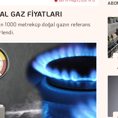
Salı 19 Mayıs 2026 19:12
ABO
AL GAZ FİYATLARI
ün 1000 metreküp doğal gazın referans
rlendi.