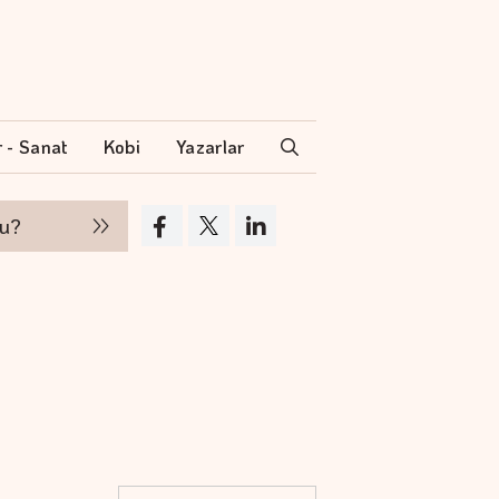
r - Sanat
Kobi
Yazarlar
Hakan Aran İş Bankası Genel Müdürlüğü'nden