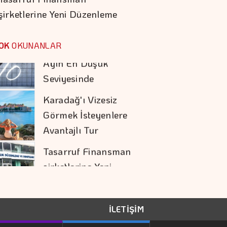
şirketlerine Yeni Düzenleme
Savunma Anlaşması
Mevduat Faizi Son 4
Ayın En Düşük
OK
OKUNANLAR
Seviyesinde
Karadağ'ı Vizesiz
Görmek İsteyenlere
Avantajlı Tur
Seçenekleri
Tasarruf Finansman
şirketlerine Yeni
Düzenleme
Daniel Klein İhracat
Atağına Kalktı
İLETİŞİM