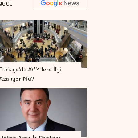
NE OL
Türkiye'de AVM'lere İlgi
Azalıyor Mu?
Hakan Aran İş Bankası