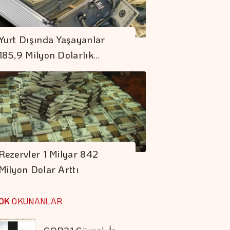
Yaptı
İstanbul Kruvaziyer
Turizminde 1 Milyon
Yurt Dışında Yaşayanlar
Yolcu Hedefine
185,9 Milyon Dolarlık…
İlerliyor
Şekerbank'tan Yılın
İlk Yarısında Yüzde
32 Büyüme
İran İle Umman
Hürmüz Geçişi
Rezervler 1 Milyar 842
Konusunda Anlaştı
Milyon Dolar Arttı
Doların Zayıflaması
Altına Yaradı
OK
OKUNANLAR
COP31 Süreci, İş