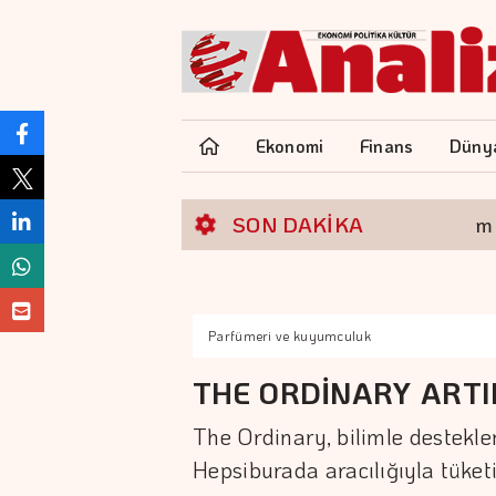
Ekonomi
Finans
Düny
yükselişle tamamladı
SON DAKİKA
Altının kilogramı 6 m
Parfümeri ve kuyumculuk
THE ORDİNARY ARTI
The Ordinary, bilimle desteklen
Hepsiburada aracılığıyla tüketi