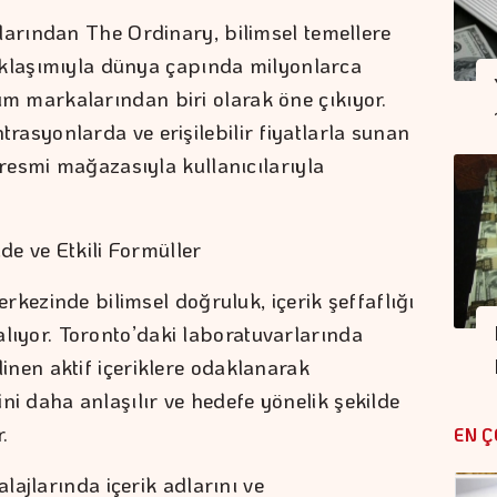
rından The Ordinary, bilimsel temellere
aklaşımıyla dünya çapında milyonlarca
akım markalarından biri olarak öne çıkıyor.
antrasyonlarda ve erişilebilir fiyatlarla sunan
resmi mağazasıyla kullanıcılarıyla
ade ve Etkili Formüller
kezinde bilimsel doğruluk, içerik şeffaflığı
 alıyor. Toronto’daki laboratuvarlarında
bilinen aktif içeriklere odaklanarak
rini daha anlaşılır ve hedefe yönelik şekilde
.
EN Ç
ajlarında içerik adlarını ve