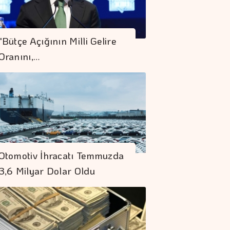
Temmuz Enflasyonu
"Bütçe Açığının Milli Gelire
Dezenflasyon
Oranını,…
Sürecini Destekledi
KKM Bakiyesinde
Düşüş Devam Ediyor
Borç Kıskacı
Otomotiv İhracatı Temmuzda
Derinleşiyor
3,6 Milyar Dolar Oldu
Koç Holding 1,7
Milyar Dolar
Kombine Yatırım