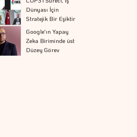
Dünyası İçin
Stratejik Bir Eşiktir
Google'ın Yapay
Zeka Biriminde üst
Düzey Görev
Değişimi
Orman Yangınları İş
Dünyasının Risk
Haritasını
Değiştiriyor
Armada Gıda'nın
CEO'su, Mehmet
Hayri Sönmez Oldu
İşveren Markasının
Geleceğini