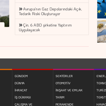
Avrupa'nın Gaz Depolarındaki Açık,
Tedarik Riski Oluşturuyor
Çin, 6 ABD şirketine Yaptırım
Uygulayacak
GÜNDEM
SEKTÖRLER
ENERJ
DÜNYA
OTOMOTİV
TEKNO
İHRACAT
İNŞAAT VE EMLAK
TURİ
İŞ DÜNYASI
TARIM
TEKST
ÇALIŞMA VE
PERAKENDE
HAVAC