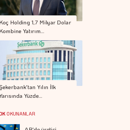
Borsa Güne
Koç Holding 1,7 Milyar Dolar
Yükselişle Başladı
Kombine Yatırım…
Avrupa Borsaları
Pozitif Seyrediyor
AB'de üretici
Fiyatları Haziranda
Şekerbank'tan Yılın İlk
Azaldı
Yarısında Yüzde…
Bardakçı Koyu'nda
Yalın, Doğal Ve Canlı
OK
OKUNANLAR
Bir Tatil Deneyimi
Aşırı Sıcaklar İnsani