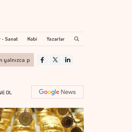
r - Sanat
Kobi
Yazarlar
ızca para değil
Pluxee Sinema Günleri de
NE OL