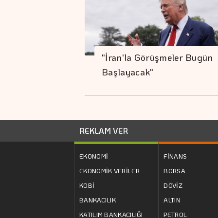
"İran'la Görüşmeler Bugün
Başlayacak"
REKLAM VER
EKONOMİ
FİNANS
EKONOMİK VERİLER
BORSA
KOBİ
DÖVİZ
BANKACILIK
ALTIN
KATILIM BANKACILIĞI
PETROL