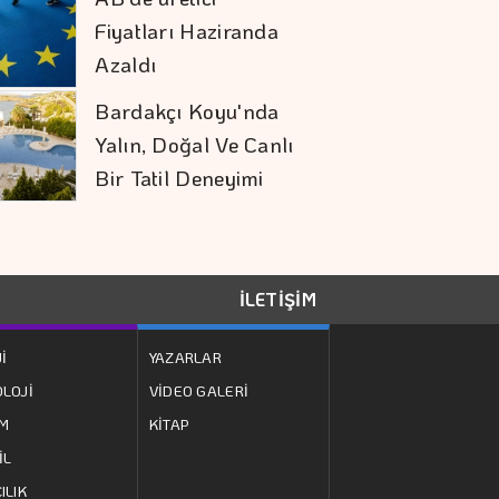
Ve Ekonomik
Bilançoyu
Ağırlaştırıyor
Zorlu Küresel
Koşullara Rağmen
çevikliğini Korudu
Alarko'nun Pozitif
Etki Yeşil Yaka
Programı Yeni
İLETİŞİM
Dönemine Başladı
TL İle Dış Ticaret 7
İ
YAZARLAR
Ayda 900 Milyar
LOJİ
VİDEO GALERİ
Lirayı Aştı
ZM
KİTAP
Kalkınma Ve Yatırım
İL
Bankalarının Kredi
ILIK