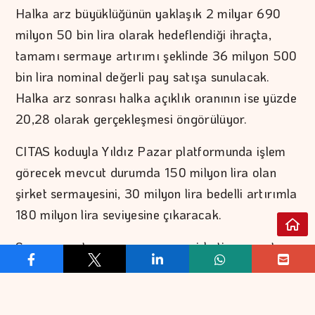
Halka arz büyüklüğünün yaklaşık 2 milyar 690
milyon 50 bin lira olarak hedeflendiği ihraçta,
tamamı sermaye artırımı şeklinde 36 milyon 500
bin lira nominal değerli pay satışa sunulacak.
Halka arz sonrası halka açıklık oranının ise yüzde
20,28 olarak gerçekleşmesi öngörülüyor.
CITAS koduyla Yıldız Pazar platformunda işlem
görecek mevcut durumda 150 milyon lira olan
şirket sermayesini, 30 milyon lira bedelli artırımla
180 milyon lira seviyesine çıkaracak.
Sermaye artırımının yanı sıra, şirketin mevcut
ortaklarından Tunçlar Yatırım Holding AŞ
mülkiyetinde bulunan 6 milyon 500 bin adet hisse
ortak satışı yöntemiyle piyasaya sunulacak.