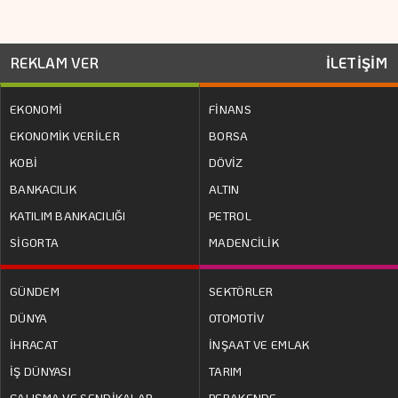
REKLAM VER
İLETİŞİM
EKONOMİ
FİNANS
EKONOMİK VERİLER
BORSA
KOBİ
DÖVİZ
BANKACILIK
ALTIN
KATILIM BANKACILIĞI
PETROL
SİGORTA
MADENCİLİK
GÜNDEM
SEKTÖRLER
DÜNYA
OTOMOTİV
İHRACAT
İNŞAAT VE EMLAK
İŞ DÜNYASI
TARIM
ÇALIŞMA VE SENDİKALAR
PERAKENDE