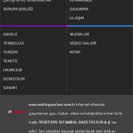
AVRUPA BİRLİĞİ
SAVUNMA
ULAŞIM
ENERJİ
YAZARLAR
TEKNOLOJİ
VİDEO GALERİ
TURİZM
KİTAP
TEKSTİL
HAVACILIK
DENİZCİLİK
SANAYİ
www.analizgazetesi.com.tr
internet sitesinde
yayınlanan yazı, haber, video ve fotoğrafların her türlü
hakkı
YEDİTEPE İSTANBUL GAZETECİLİK A.Ş.
'ne
aittir. İzin almadan kaynak gösterilerek dahi iktibas