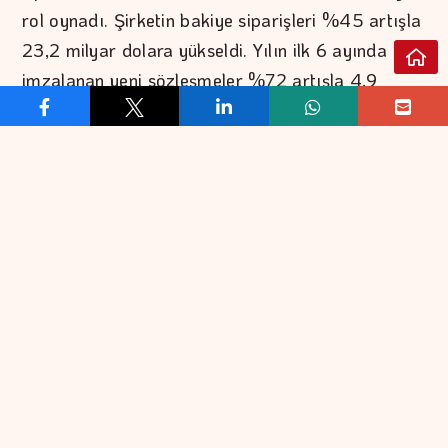
rol oynadı. Şirketin bakiye siparişleri %45 artışla
23,2 milyar dolara yükseldi. Yılın ilk 6 ayında
imzalanan yeni sözleşmeler %72 artışla 4,9
milyar dolar seviyesinde gerçekleşti. Söz konusu
artışlar ASELSAN’ın uzun vadeli gelir yaratma
kabiliyetini ve bu alandaki istikrarlı gidişatını
güçlendirdi.
Kuvvetli büyümeyle birlikte; operasyonel verimlilik
ve yüksek teknolojiye odaklanma stratejilerini
kurumsal dönüşüm faaliyetlerinin merkezinde
tutan ASELSAN’ın ilgili dönemdeki FAVÖK marjı
bir önceki yılın aynı dönemine göre 120 baz puan
artarak %26,3 seviyesinde gerçekleşti. Aynı
dönemde ASELSAN’ın FAVÖK tutarı da %31