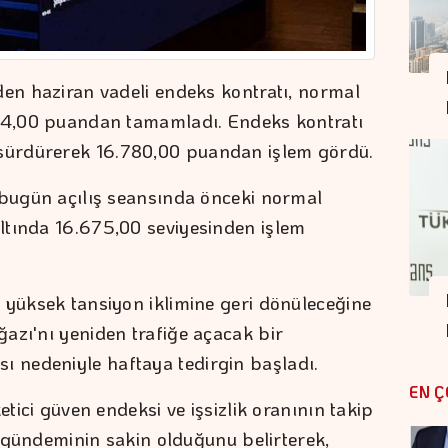
den haziran vadeli endeks kontratı, normal
834,00 puandan tamamladı. Endeks kontratı
ürdürerek 16.780,00 puandan işlem gördü.
 bugün açılış seansında önceki normal
ltında 16.675,00 seviyesinden işlem
 yüksek tansiyon iklimine geri dönüleceğine
azı'nı yeniden trafiğe açacak bir
nedeniyle haftaya tedirgin başladı.
EN Ç
etici güven endeksi ve işsizlik oranının takip
ri gündeminin sakin olduğunu belirterek,