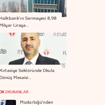
En Fazla Kaybettiren
Halkbank'ın Sermayesi 8,98
Yatırım Fonları
Milyar Liraya…
OYAK Çimento,
Olumlu
Performansını
Sürdürdü
Hakan Aran İş
Bankası Genel
Kırtasiye Sektöründe Okula
Müdürlüğü'nden
Dönüş Mesaisi…
Ayrılıyor
VakıfBank'ın Aktif
Büyüklüğü Yüzde 28
OK
OKUNANLAR
Artışla 5,8 Trilyon
TL'yi Aştı