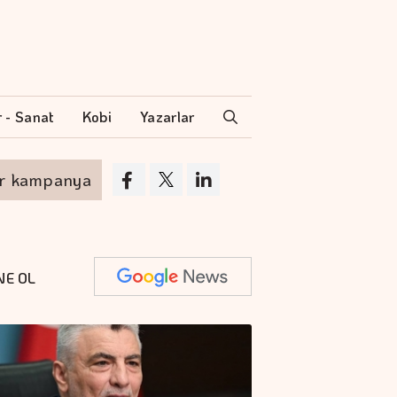
r - Sanat
Kobi
Yazarlar
ampanya
Akyurt'tan saha değişikliği
NE OL