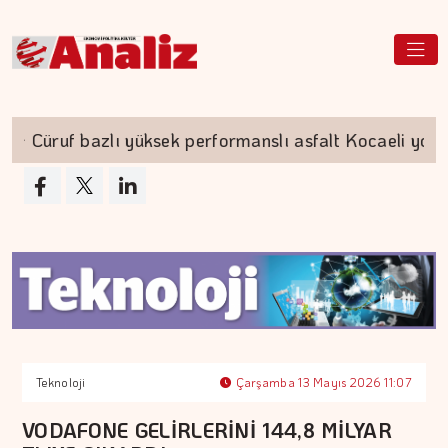
Cüruf bazlı yüksek performanslı asfalt Kocaeli yolları
Teknoloji
Çarşamba 13 Mayıs 2026 11:07
VODAFONE GELİRLERİNİ 144,8 MİLYAR