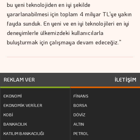
bu yeni teknolojiden en iyi şekilde
yararlanabilmesi için toplam 4 milyar TL’ye yakın
fayda sunduk. En yeni ve en iyi teknolojileri en iyi
deneyimlerle ülkemizdeki kullanıcılarla
buluşturmak için çalışmaya devam edeceğiz.”
REKLAM VER
İLETİŞİM
EKONOMİ
FİNANS
EKONOMİK VERİLER
BORSA
KOBİ
DÖVİZ
BANKACILIK
ALTIN
KATILIM BANKACILIĞI
PETROL