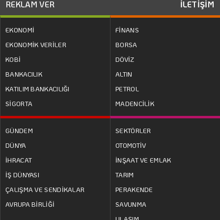
REKLAM VER
İLETİŞİM
EKONOMİ
FİNANS
EKONOMİK VERİLER
BORSA
KOBİ
DÖVİZ
BANKACILIK
ALTIN
KATILIM BANKACILIĞI
PETROL
SİGORTA
MADENCİLİK
GÜNDEM
SEKTÖRLER
DÜNYA
OTOMOTİV
İHRACAT
İNŞAAT VE EMLAK
İŞ DÜNYASI
TARIM
ÇALIŞMA VE SENDİKALAR
PERAKENDE
AVRUPA BİRLİĞİ
SAVUNMA
ULAŞIM