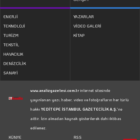
ENERJİ
YAZARLAR
TEKNOLOJİ
VİDEO GALERİ
TURİZM
KİTAP
TEKSTİL
HAVACILIK
DENİZCİLİK
SANAYİ
www.analizgazetesi.com.tr
internet sitesinde
yayınlanan yazı, haber, video ve fotoğrafların her türlü
hakkı
YEDİTEPE İSTANBUL GAZETECİLİK A.Ş.
'ne
aittir. İzin almadan kaynak gösterilerek dahi iktibas
edilemez.
RSS
KÜNYE