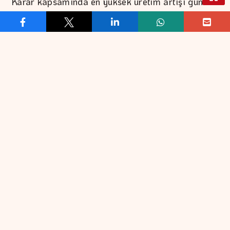
Karar kapsamında en yüksek üretim artışı günlük
62'şer bin varille Suudi Arabistan ve Rusya'da
gerçekleştirilecek. Gelecek ay, Irak günlük 26 bin
varil, Kuveyt 16 bin varil, Kazakistan 10 bin varil,
Cezayir 6 bin varil ve Umman ise 5 bin varil
üretim artışına gidecek.
Grubun bir sonraki toplantısı ise 6 Eylül'de
yapılacak.
- Üretim kesintileri
OPEC+ grubunun üretim kesintileri, Mart 2025
itibarıyla günlük 5,85 milyon varile ulaşmıştı. Bu
miktar, grubun Ekim 2022'de açıkladığı günlük 2
milyon varillik üretim kesintisi, Nisan 2023'te
duyurduğu günlük 1,65 milyon varillik gönüllü