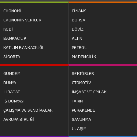
EKONOMİ
FİNANS
EKONOMİK VERİLER
BORSA
KOBİ
DÖVİZ
BANKACILIK
ALTIN
KATILIM BANKACILIĞI
PETROL
SİGORTA
MADENCİLİK
GÜNDEM
SEKTÖRLER
DÜNYA
OTOMOTİV
İHRACAT
İNŞAAT VE EMLAK
İŞ DÜNYASI
TARIM
ÇALIŞMA VE SENDİKALAR
PERAKENDE
AVRUPA BİRLİĞİ
SAVUNMA
ULAŞIM