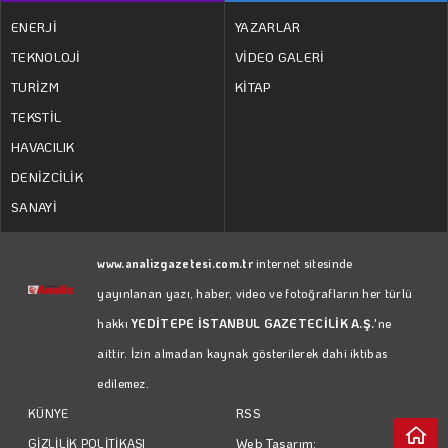
ENERJİ
YAZARLAR
TEKNOLOJİ
VİDEO GALERİ
TURİZM
KİTAP
TEKSTİL
HAVACILIK
DENİZCİLİK
SANAYİ
www.analizgazetesi.com.tr
internet sitesinde
yayınlanan yazı, haber, video ve fotoğrafların her türlü
hakkı
YEDİTEPE İSTANBUL GAZETECİLİK A.Ş.
'ne
aittir. İzin almadan kaynak gösterilerek dahi iktibas
edilemez.
RSS
KÜNYE
Web Tasarım:
GİZLİLİK POLİTİKASI