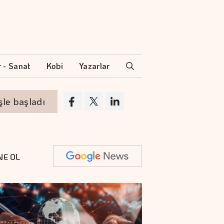
r - Sanat
Kobi
Yazarlar
şladı
Altının gramı 6 bin 574 liradan işlem
NE OL