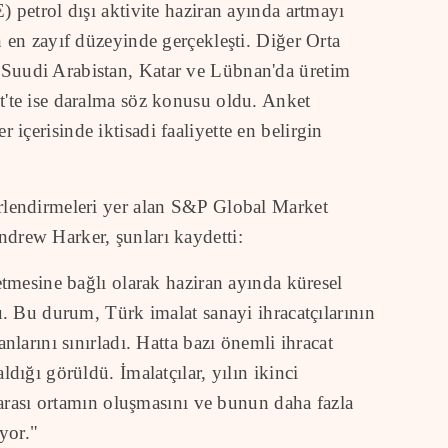
) petrol dışı aktivite haziran ayında artmayı
n en zayıf düzeyinde gerçekleşti. Diğer Orta
Suudi Arabistan, Katar ve Lübnan'da üretim
t'te ise daralma söz konusu oldu. Anket
içerisinde iktisadi faaliyette en belirgin
rlendirmeleri yer alan S&P Global Market
drew Harker, şunları kaydetti:
etmesine bağlı olarak haziran ayında küresel
u. Bu durum, Türk imalat sanayi ihracatçılarının
nlarını sınırladı. Hatta bazı önemli ihracat
ldığı görüldü. İmalatçılar, yılın ikinci
ararası ortamın oluşmasını ve bunun daha fazla
iyor."