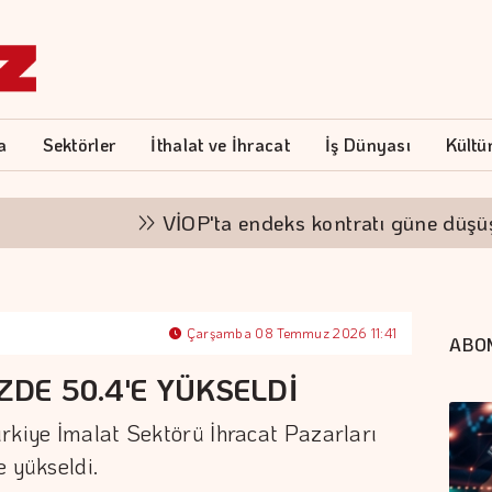
a
Sektörler
İthalat ve İhracat
İş Dünyası
Kültü
VİOP'ta endeks kontratı güne düşüşle ba
Çarşamba 08 Temmuz 2026 11:41
ABO
ZDE 50.4'E YÜKSELDİ
rkiye İmalat Sektörü İhracat Pazarları
e yükseldi.