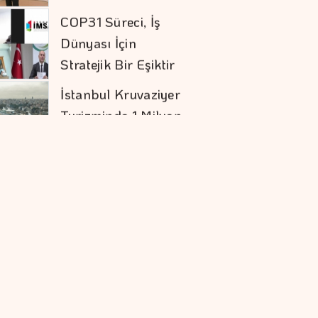
Dünyası İçin
Stratejik Bir Eşiktir
İstanbul Kruvaziyer
Turizminde 1 Milyon
Yolcu Hedefine
İlerliyor
Orman Yangınları İş
Dünyasının Risk
Haritasını
Değiştiriyor
"Bütçe Açığının Milli
Gelire Oranını,
%2,9'a Düşürdük"
İşveren Markasının
Geleceğini
şekillendiren