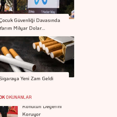
BNP Paribas
Cardif'te üst Düzey
Çocuk Güvenliği Davasında
Atama
Yarım Milyar Dolar…
Türkiye'de Her 4
Kişiden 3'ü İnternet
Bankacılığı
Kullanıyor
Otomotiv İhracatı
Temmuzda 3,6
Milyar Dolar Oldu
Sigaraya Yeni Zam Geldi
Doğru Boya Seçimi
Konutun Değerini
OK
OKUNANLAR
Koruyor
COP31 Süreci, İş