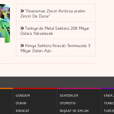
"Finansman Zinciri Kırılırsa üretim
Zinciri De Durur"
Türkiye'de Metal Sektörü 208 Milyar
Dolara Yükselecek
Kimya Sektörü İhracatı Temmuzda 3
Milyar Doları Aştı
GÜNDEM
SEKTÖRLER
ENERJ
DÜNYA
OTOMOTİV
TEKNO
İHRACAT
İNŞAAT VE EMLAK
TURİ