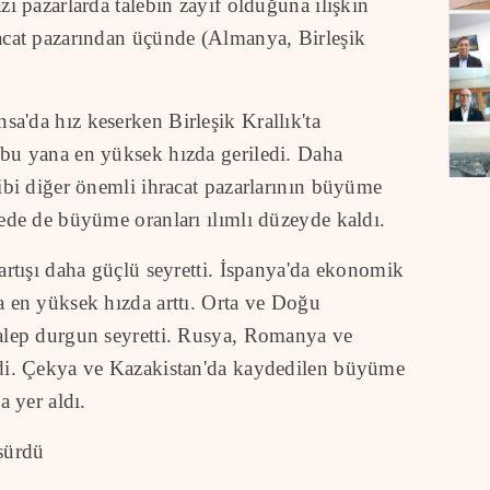
zı pazarlarda talebin zayıf olduğuna ilişkin
acat pazarından üçünde (Almanya, Birleşik
a'da hız keserken Birleşik Krallık'ta
bu yana en yüksek hızda geriledi. Daha
ibi diğer önemli ihracat pazarlarının büyüme
ede de büyüme oranları ılımlı düzeyde kaldı.
artışı daha güçlü seyretti. İspanya'da ekonomik
a en yüksek hızda arttı. Orta ve Doğu
alep durgun seyretti. Rusya, Romanya ve
edi. Çekya ve Kazakistan'da kaydedilen büyüme
a yer aldı.
 sürdü