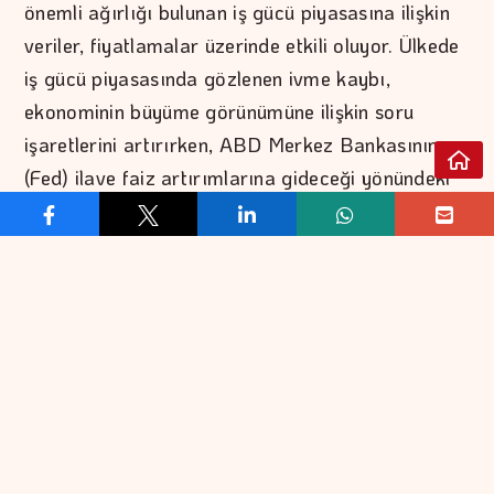
önemli ağırlığı bulunan iş gücü piyasasına ilişkin
veriler, fiyatlamalar üzerinde etkili oluyor. Ülkede
iş gücü piyasasında gözlenen ivme kaybı,
ekonominin büyüme görünümüne ilişkin soru
işaretlerini artırırken, ABD Merkez Bankasının
(Fed) ilave faiz artırımlarına gideceği yönündeki
beklentileri törpüledi.
Jeopolitik tarafta ise ABD ile İran arasında
müzakerelerin ilerleyişi bölgede kalıcı barışa dair
umutları artırırken, İran'ın Umman ile Hürmüz
Boğazı'ndaki müzakerelerinin son aşamada
olduğu belirtildi.
ABD Başkanı Donald Trump, İran ile
görüşmelerin "çok iyi" ilerlediğini ve tablonun 48