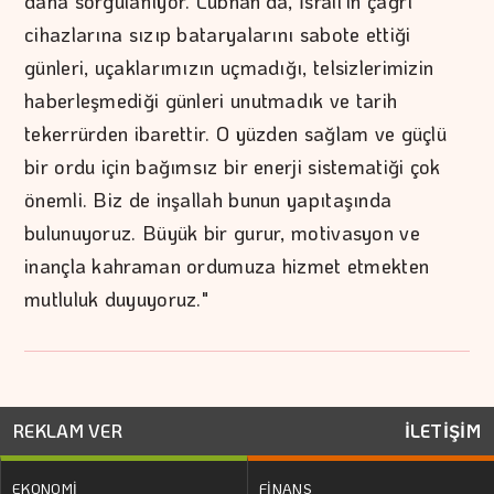
daha sorgulanıyor. Lübnan'da, İsrail'in çağrı
cihazlarına sızıp bataryalarını sabote ettiği
günleri, uçaklarımızın uçmadığı, telsizlerimizin
haberleşmediği günleri unutmadık ve tarih
tekerrürden ibarettir. O yüzden sağlam ve güçlü
bir ordu için bağımsız bir enerji sistematiği çok
önemli. Biz de inşallah bunun yapıtaşında
bulunuyoruz. Büyük bir gurur, motivasyon ve
inançla kahraman ordumuza hizmet etmekten
mutluluk duyuyoruz."
REKLAM VER
İLETİŞİM
EKONOMİ
FİNANS