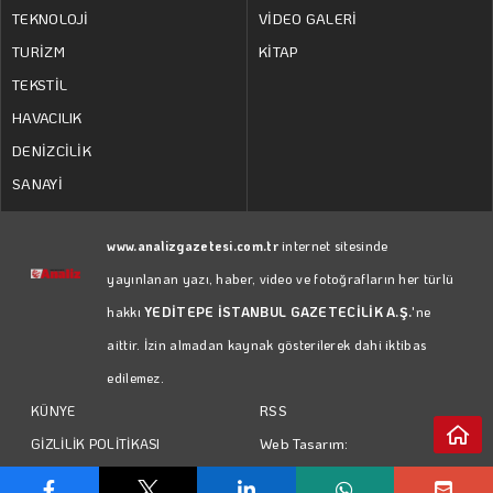
TEKNOLOJİ
VİDEO GALERİ
TURİZM
KİTAP
TEKSTİL
HAVACILIK
DENİZCİLİK
SANAYİ
www.analizgazetesi.com.tr
internet sitesinde
yayınlanan yazı, haber, video ve fotoğrafların her türlü
hakkı
YEDİTEPE İSTANBUL GAZETECİLİK A.Ş.
'ne
aittir. İzin almadan kaynak gösterilerek dahi iktibas
edilemez.
RSS
KÜNYE
Web Tasarım:
GİZLİLİK POLİTİKASI
Türk Bilişim
KULLANIM KOŞULLARI