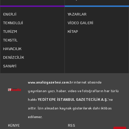
ENERJİ
YAZARLAR
TEKNOLOJİ
VİDEO GALERİ
TURİZM
KİTAP
TEKSTİL
HAVACILIK
DENİZCİLİK
SANAYİ
www.analizgazetesi.com.tr
internet sitesinde
yayınlanan yazı, haber, video ve fotoğrafların her türlü
hakkı
YEDİTEPE İSTANBUL GAZETECİLİK A.Ş.
'ne
aittir. İzin almadan kaynak gösterilerek dahi iktibas
edilemez.
RSS
KÜNYE