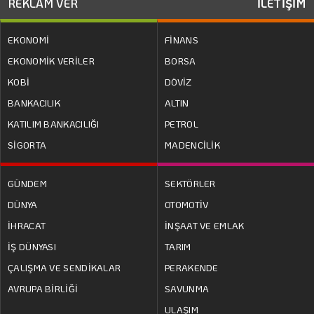
REKLAM VER
İLETİŞİM
EKONOMİ
FİNANS
EKONOMİK VERİLER
BORSA
KOBİ
DÖVİZ
BANKACILIK
ALTIN
KATILIM BANKACILIĞI
PETROL
SİGORTA
MADENCİLİK
GÜNDEM
SEKTÖRLER
DÜNYA
OTOMOTİV
İHRACAT
İNŞAAT VE EMLAK
İŞ DÜNYASI
TARIM
ÇALIŞMA VE SENDİKALAR
PERAKENDE
AVRUPA BİRLİĞİ
SAVUNMA
ULAŞIM