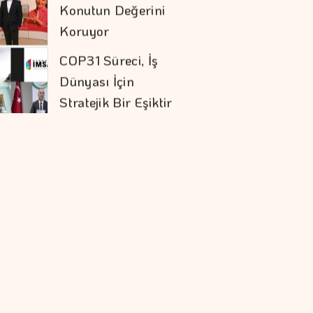
Dünyası İçin
Stratejik Bir Eşiktir
İstanbul Kruvaziyer
Turizminde 1 Milyon
Yolcu Hedefine
İlerliyor
Orman Yangınları İş
Dünyasının Risk
Haritasını
Değiştiriyor
"Bütçe Açığının Milli
Gelire Oranını,
%2,9'a Düşürdük"
İşveren Markasının
Geleceğini
şekillendiren