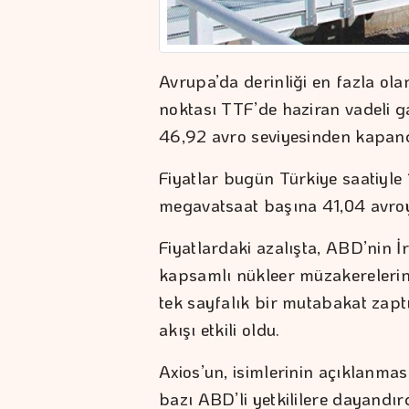
Avrupa’da derinliği en fazla ola
noktası TTF’de haziran vadeli 
46,92 avro seviyesinden kapand
Fiyatlar bugün Türkiye saatiyle 
megavatsaat başına 41,04 avroy
Fiyatlardaki azalışta, ABD’nin İ
kapsamlı nükleer müzakereleri
tek sayfalık bir mutabakat zap
akışı etkili oldu.
Axios’un, isimlerinin açıklanma
bazı ABD’li yetkililere dayandı