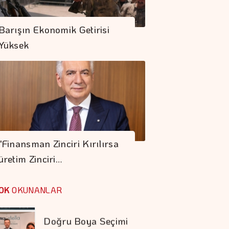
BNP Paribas
Cardif'te üst Düzey
Barışın Ekonomik Getirisi
Atama
Yüksek
"Finansman Zinciri
Kırılırsa üretim
Zinciri De Durur"
Otomotiv İhracatı
Temmuzda 3,6
"Finansman Zinciri Kırılırsa
Milyar Dolar Oldu
üretim Zinciri…
Doğru Boya Seçimi
Konutun Değerini
OK
OKUNANLAR
Koruyor
COP31 Süreci, İş