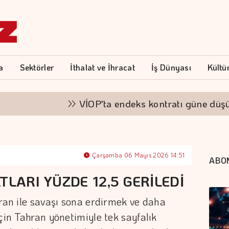
a
Sektörler
İthalat ve İhracat
İş Dünyası
Kültü
VİOP'ta endeks kontratı güne düşüşle ba
Çarşamba 06 Mayıs 2026 14:51
ABO
TLARI YÜZDE 12,5 GERİLEDİ
İran ile savaşı sona erdirmek ve daha
çin Tahran yönetimiyle tek sayfalık