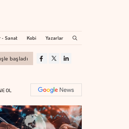
r - Sanat
Kobi
Yazarlar
şladı
Altının gramı 6 bin 574 liradan işle
NE OL