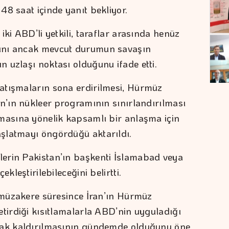
48 saat içinde yanıt bekliyor.
iki ABD’li yetkili, taraflar arasında henüz
ını ancak mevcut durumun savaşın
 uzlaşı noktası olduğunu ifade etti.
atışmaların sona erdirilmesi, Hürmüz
an’ın nükleer programının sınırlandırılması
masına yönelik kapsamlı bir anlaşma için
şlatmayı öngördüğü aktarıldı.
erin Pakistan’ın başkenti İslamabad veya
kleştirilebileceğini belirtti.
k müzakere süresince İran’ın Hürmüz
etirdiği kısıtlamalarla ABD’nin uyguladığı
rak kaldırılmasının gündemde olduğunu öne