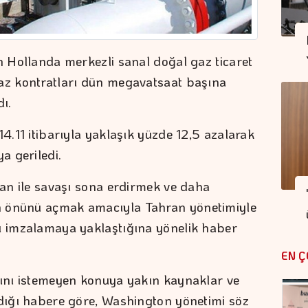
n Hollanda merkezli sanal doğal gaz ticaret
gaz kontratları dün megavatsaat başına
ı.
14.11 itibarıyla yaklaşık yüzde 12,5 azalarak
a geriledi.
ran ile savaşı sona erdirmek ve daha
n önünü açmak amacıyla Tahran yönetimiyle
tı imzalamaya yaklaştığına yönelik haber
EN Ç
sını istemeyen konuya yakın kaynaklar ve
rdığı habere göre, Washington yönetimi söz