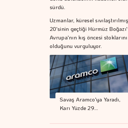
sürdü.
Uzmanlar, küresel sıvılaştırılm
20'sinin geçtiği Hürmüz Boğazı'n
Avrupa'nın kış öncesi stokların
olduğunu vurguluyor.
Savaş Aramco'ya Yaradı,
Karı Yüzde 29…