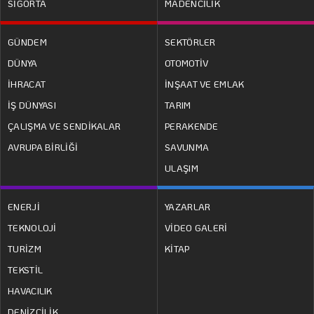
SİGORTA
MADENCİLİK
GÜNDEM
SEKTÖRLER
DÜNYA
OTOMOTİV
İHRACAT
İNŞAAT VE EMLAK
İŞ DÜNYASI
TARIM
ÇALIŞMA VE SENDİKALAR
PERAKENDE
AVRUPA BİRLİĞİ
SAVUNMA
ULAŞIM
ENERJİ
YAZARLAR
TEKNOLOJİ
VİDEO GALERİ
TURİZM
KİTAP
TEKSTİL
HAVACILIK
DENİZCİLİK