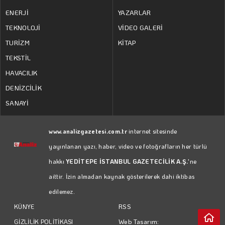
ENERJİ
YAZARLAR
TEKNOLOJİ
VİDEO GALERİ
TURİZM
KİTAP
TEKSTİL
HAVACILIK
DENİZCİLİK
SANAYİ
www.analizgazetesi.com.tr
internet sitesinde
yayınlanan yazı, haber, video ve fotoğrafların her türlü
hakkı
YEDİTEPE İSTANBUL GAZETECİLİK A.Ş.
'ne
aittir. İzin almadan kaynak gösterilerek dahi iktibas
edilemez.
RSS
KÜNYE
Web Tasarım:
GİZLİLİK POLİTİKASI