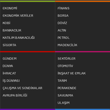
EKONOMİ
FİNANS
EKONOMİK VERİLER
BORSA
KOBİ
DÖVİZ
BANKACILIK
ALTIN
KATILIM BANKACILIĞI
PETROL
SİGORTA
MADENCİLİK
GÜNDEM
SEKTÖRLER
DÜNYA
OTOMOTİV
İHRACAT
İNŞAAT VE EMLAK
İŞ DÜNYASI
TARIM
ÇALIŞMA VE SENDİKALAR
PERAKENDE
AVRUPA BİRLİĞİ
SAVUNMA
ULAŞIM