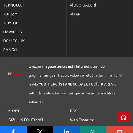
TEKNOLOJİ
VİDEO GALERİ
TURİZM
KİTAP
TEKSTİL
HAVACILIK
DENİZCİLİK
SANAYİ
www.analizgazetesi.com.tr
internet sitesinde
yayınlanan yazı, haber, video ve fotoğrafların her türlü
hakkı
YEDİTEPE İSTANBUL GAZETECİLİK A.Ş.
'ne
aittir. İzin almadan kaynak gösterilerek dahi iktibas
edilemez.
RSS
KÜNYE
Web Tasarım:
GİZLİLİK POLİTİKASI
Türk Bilişim
KULLANIM KOŞULLARI