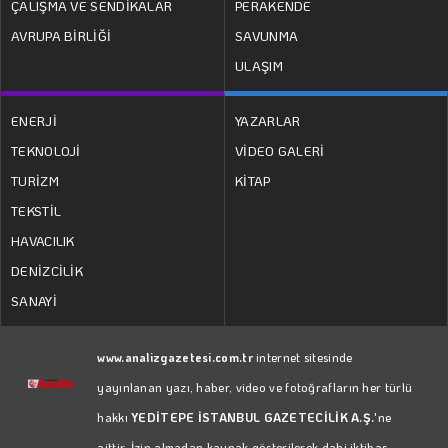
ÇALIŞMA VE SENDİKALAR
PERAKENDE
AVRUPA BİRLİĞİ
SAVUNMA
ULAŞIM
ENERJİ
YAZARLAR
TEKNOLOJİ
VİDEO GALERİ
TURİZM
KİTAP
TEKSTİL
HAVACILIK
DENİZCİLİK
SANAYİ
www.analizgazetesi.com.tr
internet sitesinde
yayınlanan yazı, haber, video ve fotoğrafların her türlü
hakkı
YEDİTEPE İSTANBUL GAZETECİLİK A.Ş.
'ne
aittir. İzin almadan kaynak gösterilerek dahi iktibas