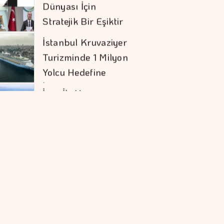
Turizminde 1 Milyon
Yolcu Hedefine
İlerliyor
İran İle Umman
Hürmüz Geçişi
Konusunda Anlaştı
Şekerbank'tan Yılın
İlk Yarısında Yüzde
32 Büyüme
Orman Yangınları İş
Dünyasının Risk
Haritasını
Değiştiriyor
Doların Zayıflaması
Altına Yaradı