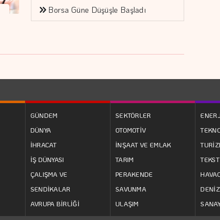
Borsa Güne Düşüşle Başladı
GÜNDEM
SEKTÖRLER
ENERJ
DÜNYA
OTOMOTİV
TEKNO
İHRACAT
İNŞAAT VE EMLAK
TURİ
İŞ DÜNYASI
TARIM
TEKST
ÇALIŞMA VE
PERAKENDE
HAVAC
SENDİKALAR
SAVUNMA
DENİZ
AVRUPA BİRLİĞİ
ULAŞIM
SANAY