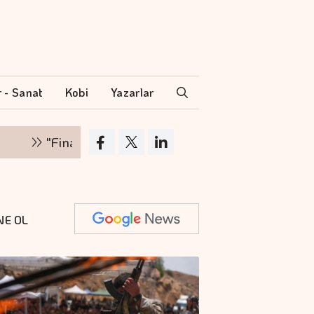
r - Sanat
Kobi
Yazarlar
"Finansman zinciri kırılırsa üretim zinciri de durur
NE OL