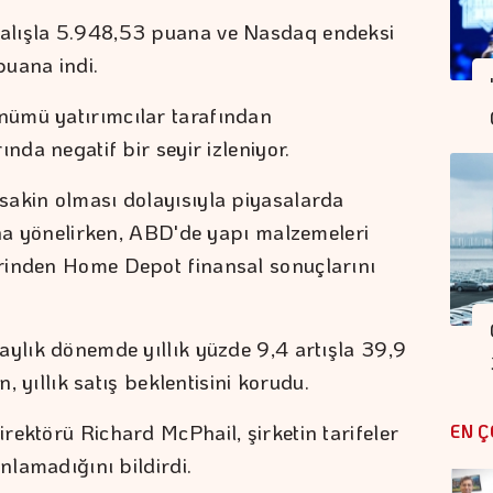
alışla 5.948,53 puana ve Nasdaq endeksi
puana indi.
nümü yatırımcılar tarafından
nda negatif bir seyir izleniyor.
sakin olması dolayısıyla piyasalarda
rına yönelirken, ABD'de yapı malzemeleri
rinden Home Depot finansal sonuçlarını
aylık dönemde yıllık yüzde 9,4 artışla 39,9
n, yıllık satış beklentisini korudu.
rektörü Richard McPhail, şirketin tarifeler
EN Ç
nlamadığını bildirdi.