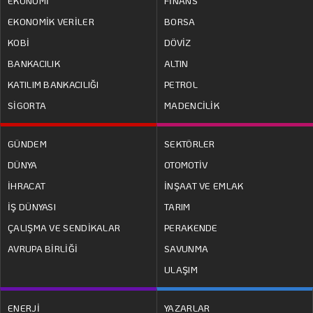
EKONOMİ
FİNANS
EKONOMİK VERİLER
BORSA
KOBİ
DÖVİZ
BANKACILIK
ALTIN
KATILIM BANKACILIĞI
PETROL
SİGORTA
MADENCİLİK
GÜNDEM
SEKTÖRLER
DÜNYA
OTOMOTİV
İHRACAT
İNŞAAT VE EMLAK
İŞ DÜNYASI
TARIM
ÇALIŞMA VE SENDİKALAR
PERAKENDE
AVRUPA BİRLİĞİ
SAVUNMA
ULAŞIM
ENERJİ
YAZARLAR