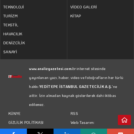
TEKNOLOJİ
VİDEO GALERİ
TURİZM
KİTAP
TEKSTİL
HAVACILIK
DENİZCİLİK
SANAYİ
www.analizgazetesi.com.tr
internet sitesinde
yayınlanan yazı, haber, video ve fotoğrafların her türlü
hakkı
YEDİTEPE İSTANBUL GAZETECİLİK A.Ş.
'ne
aittir. İzin almadan kaynak gösterilerek dahi iktibas
edilemez.
RSS
KÜNYE
Web Tasarım:
GİZLİLİK POLİTİKASI
Türk Bilişim
KULLANIM KOŞULLARI