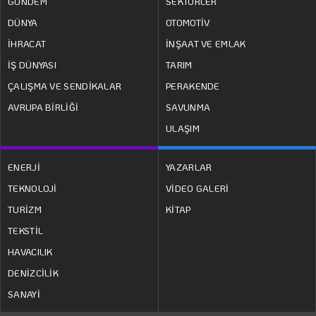
GÜNDEM
SEKTÖRLER
DÜNYA
OTOMOTİV
İHRACAT
İNŞAAT VE EMLAK
İŞ DÜNYASI
TARIM
ÇALIŞMA VE SENDİKALAR
PERAKENDE
AVRUPA BİRLİĞİ
SAVUNMA
ULAŞIM
ENERJİ
YAZARLAR
TEKNOLOJİ
VİDEO GALERİ
TURİZM
KİTAP
TEKSTİL
HAVACILIK
DENİZCİLİK
SANAYİ