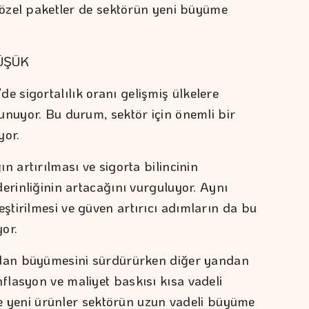
k özel paketler de sektörün yeni büyüme
ÜŞÜK
sigortalılık oranı gelişmiş ülkelere
unuyor. Bu durum, sektör için önemli bir
yor.
n artırılması ve sigorta bilincinin
erinliğinin artacağını vurguluyor. Aynı
tirilmesi ve güven artırıcı adımların da bu
yor.
ndan büyümesini sürdürürken diğer yandan
lasyon ve maliyet baskısı kısa vadeli
 ve yeni ürünler sektörün uzun vadeli büyüme