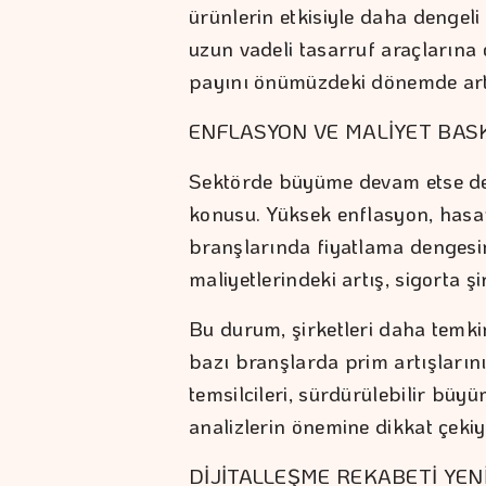
ürünlerin etkisiyle daha dengel
uzun vadeli tasarruf araçlarına 
payını önümüzdeki dönemde artı
ENFLASYON VE MALİYET BASK
Sektörde büyüme devam etse de k
konusu. Yüksek enflasyon, hasar 
branşlarında fiyatlama dengesini
maliyetlerindeki artış, sigorta şi
Bu durum, şirketleri daha temkin
bazı branşlarda prim artışlarını
temsilcileri, sürdürülebilir büyü
analizlerin önemine dikkat çekiy
DİJİTALLEŞME REKABETİ YEN