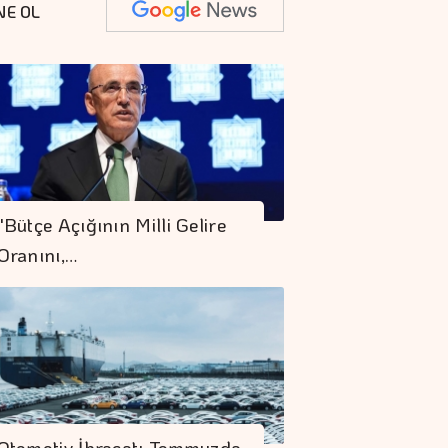
NE OL
"Bütçe Açığının Milli Gelire
Oranını,…
Otomotiv İhracatı Temmuzda