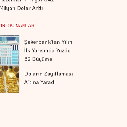
Milyon Dolar Arttı
Koç Holding 1,7
Milyar Dolar
OK
OKUNANLAR
Kombine Yatırım
Yaptı
Şekerbank'tan Yılın
İlk Yarısında Yüzde
32 Büyüme
Doların Zayıflaması
Altına Yaradı
İran İle Umman
Hürmüz Geçişi
Konusunda Anlaştı