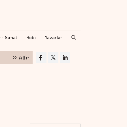
r - Sanat
Kobi
Yazarlar
Altının kilogramı 6 milyon 500 bin liraya yükseldi