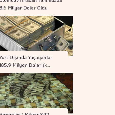
3,6 Milyar Dolar Oldu
Geleceğin Hasadı
Programı Türkiye'de
Yurt Dışında Yaşayanlar
Başlıyor
185,9 Milyon Dolarlık…
Gümrüklerde 58 Bin
519 Canlı Hayvan
Ele Geçirildi
Borç Kıskacı
Derinleşiyor
Rezervler 1 Milyar 842