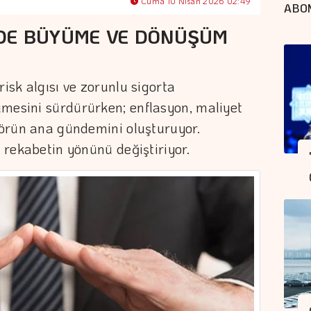
Cuma 10 Nisan 2026 02:49
ABO
DE BÜYÜME VE DÖNÜŞÜM
risk algısı ve zorunlu sigorta
ümesini sürdürürken; enflasyon, maliyet
ktörün ana gündemini oluşturuyor.
e rekabetin yönünü değiştiriyor.