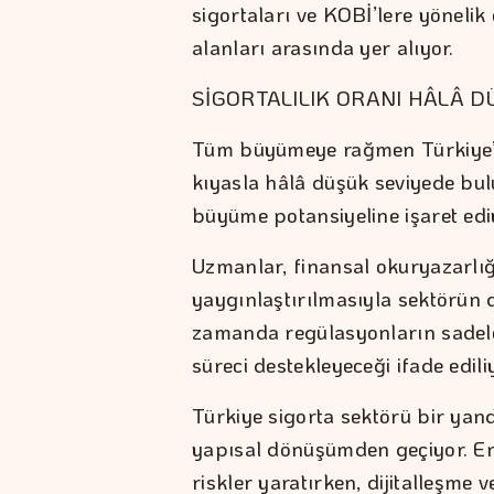
sigortaları ve KOBİ’lere yöneli
alanları arasında yer alıyor.
SİGORTALILIK ORANI HÂLÂ D
Tüm büyümeye rağmen Türkiye’de 
kıyasla hâlâ düşük seviyede bul
büyüme potansiyeline işaret edi
Uzmanlar, finansal okuryazarlığı
yaygınlaştırılmasıyla sektörün d
zamanda regülasyonların sadeleş
süreci destekleyeceği ifade edili
Türkiye sigorta sektörü bir ya
yapısal dönüşümden geçiyor. Enf
riskler yaratırken, dijitalleşme