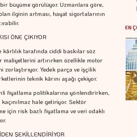
i bir büyüme görülüyor. Uzmanlara göre,
olan ilginin artması, hayat sigortalarının
rabilir.
EN Ç
ISI ÖNE ÇIKIYOR
ârlılık tarafında ciddi baskılar söz
maliyetlerini artırırken özellikle motor
 zorlaştırıyor. Yedek parça ve işçilik
rketlerinin teknik kârını aşağı çekiyor.
li fiyatlama politikalarına yönlendirirken,
 kaçınılmaz hale getiriyor. Sektör
me için risk bazlı fiyatlama ve veri odaklı
or.
İDEN ŞEKİLLENDİRİYOR