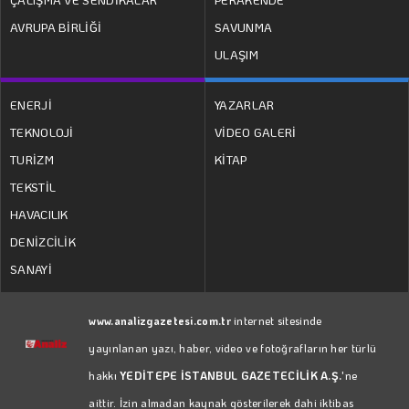
AVRUPA BİRLİĞİ
SAVUNMA
ULAŞIM
ENERJİ
YAZARLAR
TEKNOLOJİ
VİDEO GALERİ
TURİZM
KİTAP
TEKSTİL
HAVACILIK
DENİZCİLİK
SANAYİ
www.analizgazetesi.com.tr
internet sitesinde
yayınlanan yazı, haber, video ve fotoğrafların her türlü
hakkı
YEDİTEPE İSTANBUL GAZETECİLİK A.Ş.
'ne
aittir. İzin almadan kaynak gösterilerek dahi iktibas