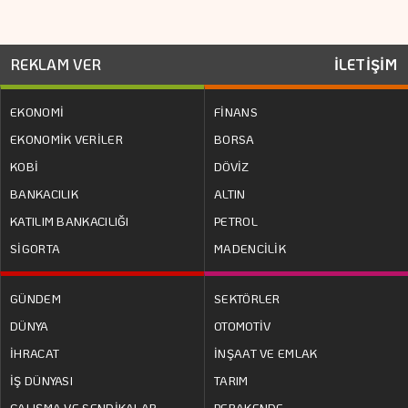
REKLAM VER
İLETİŞİM
EKONOMİ
FİNANS
EKONOMİK VERİLER
BORSA
KOBİ
DÖVİZ
BANKACILIK
ALTIN
KATILIM BANKACILIĞI
PETROL
SİGORTA
MADENCİLİK
GÜNDEM
SEKTÖRLER
DÜNYA
OTOMOTİV
İHRACAT
İNŞAAT VE EMLAK
İŞ DÜNYASI
TARIM
ÇALIŞMA VE SENDİKALAR
PERAKENDE