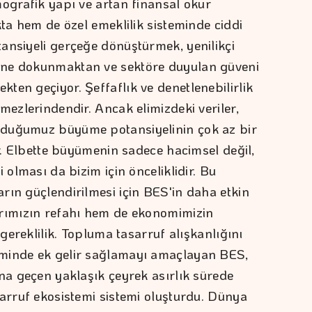
mografik yapı ve artan finansal okur
kta hem de özel emeklilik sisteminde ciddi
ansiyeli gerçeğe dönüştürmek, yenilikçi
ine dokunmaktan ve sektöre duyulan güveni
ten geçiyor. Şeffaflık ve denetlenebilirlik
mezlerindendir. Ancak elimizdeki veriler,
lduğumuz büyüme potansiyelinin çok az bir
or. Elbette büyümenin sadece hacimsel değil,
 olması da bizim için önceliklidir. Bu
rın güçlendirilmesi için BES'in daha etkin
arımızın refahı hem de ekonomimizin
 gereklilik. Topluma tasarruf alışkanlığını
eminde ek gelir sağlamayı amaçlayan BES,
ana geçen yaklaşık çeyrek asırlık sürede
sarruf ekosistemi sistemi oluşturdu. Dünya