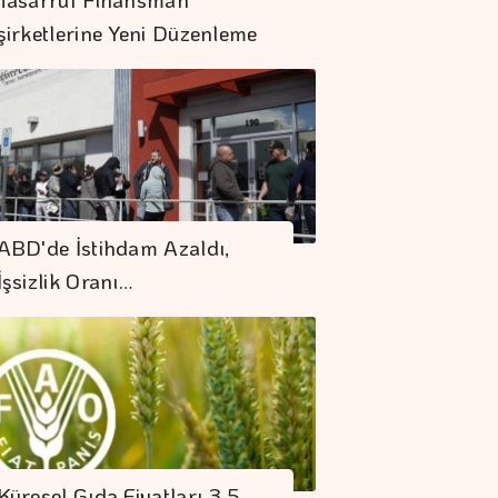
şirketlerine Yeni Düzenleme
Dolar 47.70 Liradan
ABD'de İstihdam Azaldı,
Açıldı
İşsizlik Oranı…
Küresel Gıda
Fiyatları 3,5 Yılın
Zirvesinde
"Finansman Zinciri
Kırılırsa üretim
Küresel Gıda Fiyatları 3,5
Zinciri De Durur"