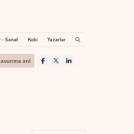
r - Sanat
Kobi
Yazarlar
 anlaşması
Altının kilogramı 6 milyon 673 b