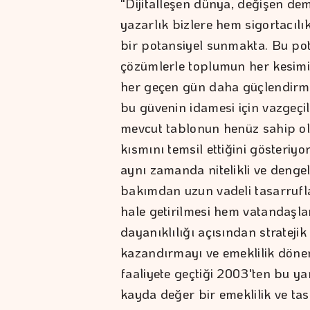
"Dijitalleşen dünya, değişen de
yazarlık bizlere hem sigortacılı
bir potansiyel sunmakta. Bu pot
çözümlerle toplumun her kesim
her geçen gün daha güçlendirmek
bu güvenin idamesi için vazgeçil
mevcut tablonun henüz sahip o
kısmını temsil ettiğini gösteriy
aynı zamanda nitelikli ve dengeli
bakımdan uzun vadeli tasarrufla
hale getirilmesi hem vatandaşl
dayanıklılığı açısından stratejik
kazandırmayı ve emeklilik dön
faaliyete geçtiği 2003'ten bu y
kayda değer bir emeklilik ve ta