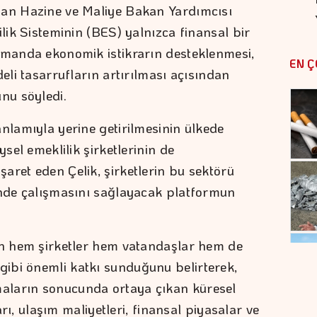
şan Hazine ve Maliye Bakan Yardımcısı
ilik Sisteminin (BES) yalnızca finansal bir
amanda ekonomik istikrarın desteklenmesi,
EN Ç
deli tasarrufların artırılması açısından
nu söyledi.
nlamıyla yerine getirilmesinin ülkede
ysel emeklilik şirketlerinin de
aret eden Çelik, şirketlerin bu sektörü
inde çalışmasını sağlayacak platformun
ın hem şirketler hem vatandaşlar hem de
ibi önemli katkı sunduğunu belirterek,
aların sonucunda ortaya çıkan küresel
ları, ulaşım maliyetleri, finansal piyasalar ve