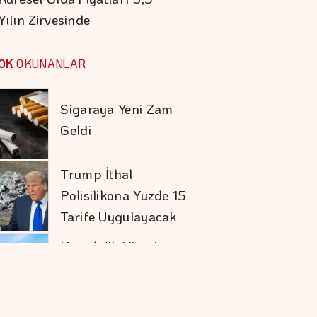
Yılın Zirvesinde
Barışın Ekonomik
Getirisi Yüksek
OK
OKUNANLAR
Sigaraya Yeni Zam
Geldi
Trump İthal
Polisilikona Yüzde 15
Tarife Uygulayacak
Karadağ'ı Vizesiz
Görmek İsteyenlere
Avantajlı Tur
Seçenekleri