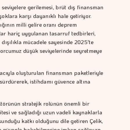
r seviyelere gerilemesi, brüt dış finansman
şoklara karşı dayanıklı hale getiriyor.
ğının milli gelire oranı deprem
r hariç uygulanan tasarruf tedbirleri,
t dışılıkla mücadele sayesinde 2025'te
 borcumuz düşük seviyelerinde seyretmeye
acıyla oluşturulan finansman paketleriyle
 sürdürerek, istihdamı güvence altına
ektörünün stratejik rolünün önemli bir
itesi ve sağladığı uzun vadeli kaynaklarla
unduğu katkı olduğunu dile getiren Çelik,
ğe güvenle bakabilmesine imkan sağlayan