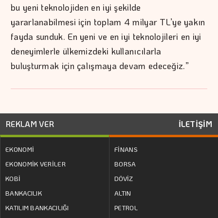
bu yeni teknolojiden en iyi şekilde
yararlanabilmesi için toplam 4 milyar TL’ye yakın
fayda sunduk. En yeni ve en iyi teknolojileri en iyi
deneyimlerle ülkemizdeki kullanıcılarla
buluşturmak için çalışmaya devam edeceğiz.”
REKLAM VER
İLETİŞİM
EKONOMİ
FİNANS
EKONOMİK VERİLER
BORSA
KOBİ
DÖVİZ
BANKACILIK
ALTIN
KATILIM BANKACILIĞI
PETROL