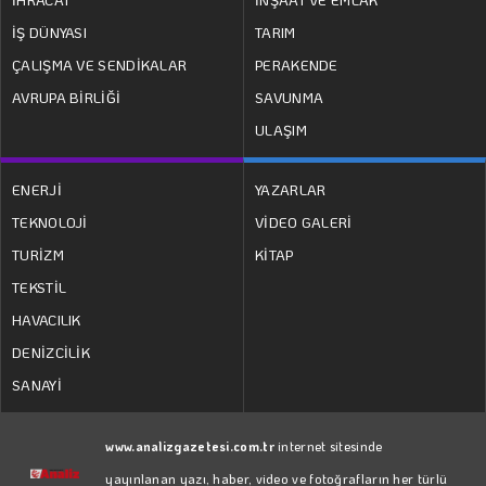
İŞ DÜNYASI
TARIM
ÇALIŞMA VE SENDİKALAR
PERAKENDE
AVRUPA BİRLİĞİ
SAVUNMA
ULAŞIM
ENERJİ
YAZARLAR
TEKNOLOJİ
VİDEO GALERİ
TURİZM
KİTAP
TEKSTİL
HAVACILIK
DENİZCİLİK
SANAYİ
www.analizgazetesi.com.tr
internet sitesinde
yayınlanan yazı, haber, video ve fotoğrafların her türlü