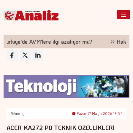
ürkiye'de AVM'lere ilgi azalıyor mu?
Hakan Ar
Teknoloji
Pazar 17 Mayıs 2026 13:54
ACER KA272 P0 TEKNİK ÖZELLİKLERİ