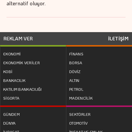
alternatif oluyor.
REKLAM VER
İLETİŞİM
EKONOMİ
FİNANS
EKONOMİK VERİLER
BORSA
KOBİ
DÖVİZ
BANKACILIK
ALTIN
KATILIM BANKACILIĞI
PETROL
SİGORTA
MADENCİLİK
GÜNDEM
SEKTÖRLER
DÜNYA
OTOMOTİV
İHRACAT
İNŞAAT VE EMLAK