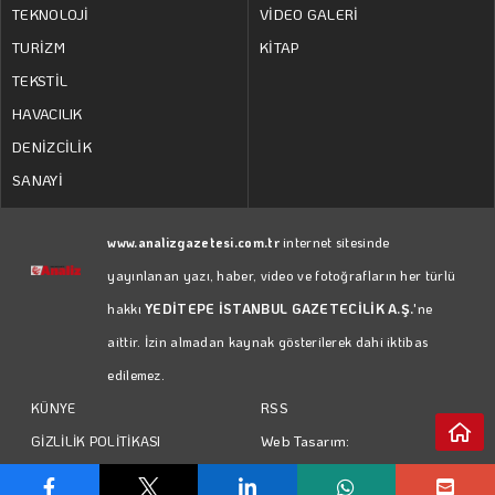
TEKNOLOJİ
VİDEO GALERİ
TURİZM
KİTAP
TEKSTİL
HAVACILIK
DENİZCİLİK
SANAYİ
www.analizgazetesi.com.tr
internet sitesinde
yayınlanan yazı, haber, video ve fotoğrafların her türlü
hakkı
YEDİTEPE İSTANBUL GAZETECİLİK A.Ş.
'ne
aittir. İzin almadan kaynak gösterilerek dahi iktibas
edilemez.
RSS
KÜNYE
Web Tasarım:
GİZLİLİK POLİTİKASI
Türk Bilişim
KULLANIM KOŞULLARI