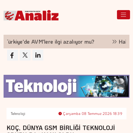
rkiye'de AVM'lere ilgi azalıyor mu?
Hakan Ara
Teknoloji
Çarşamba 08 Temmuz 2026 18:39
KOÇ, DÜNYA GSM BİRLİĞİ TEKNOLOJİ