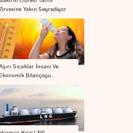
Zirvesine Yakın Seyrediyor
OMSAN Lojistik
Avrupa'daki Gıda
Aşırı Sıcaklar İnsani Ve
Lojistiği Ağını
Ekonomik Bilançoyu…
Güçlendiriyor
Borsa Günü
Yükselişle
Tamamladı
AB'de üretici
Fiyatları Haziranda
Hürmüz Krizi LNG
Azaldı