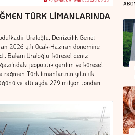
Perşembe 09 Temmuz 2026 09:56
ABO
AĞMEN TÜRK LİMANLARINDA
dulkadir Uraloğlu, Denizcilik Genel
nan 2026 yılı Ocak-Haziran dönemine
irdi. Bakan Uraloğlu, küresel deniz
azı'ndaki jeopolitik gerilim ve küresel
re rağmen Türk limanlarının yılın ilk
üğünü ve altı ayda 279 milyon tondan