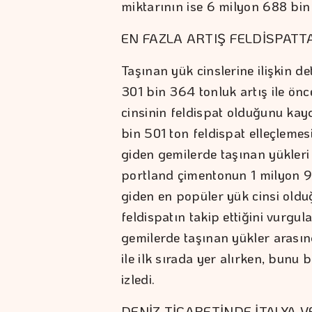
miktarının ise 6 milyon 688 bin 
EN FAZLA ARTIŞ FELDİSPATT
Taşınan yük cinslerine ilişkin d
301 bin 364 tonluk artış ile ön
cinsinin feldispat olduğunu ka
bin 501 ton feldispat elleçlemesi 
giden gemilerde taşınan yükleri
portland çimentonun 1 milyon 9 
giden en popüler yük cinsi olduğ
feldispatın takip ettiğini vurgu
gemilerde taşınan yükler arası
ile ilk sırada yer alırken, bun
izledi.
DENİZ TİCARETİNDE İTALYA V