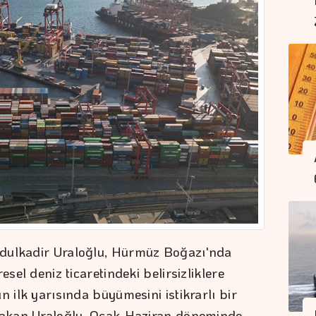
bdulkadir Uraloğlu, Hürmüz Boğazı'nda
esel deniz ticaretindeki belirsizliklere
n ilk yarısında büyümesini istikrarlı bir
 Bakan Uraloğlu, Ocak-Haziran döneminde