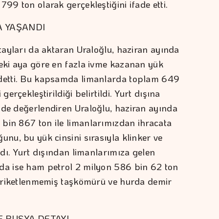
799 ton olarak gerçekleştiğini ifade etti.
A YAŞANDI
etayları da aktaran Uraloğlu, haziran ayında
ceki aya göre en fazla ivme kazanan yük
ydetti. Bu kapsamda limanlarda toplam 649
gerçekleştirildiği belirtildi. Yurt dışına
 de değerlendiren Uraloğlu, haziran ayında
bin 867 ton ile limanlarımızdan ihracata
unu, bu yük cinsini sırasıyla klinker ve
ladı. Yurt dışından limanlarımıza gelen
nda ise ham petrol 2 milyon 586 bin 62 ton
u briketlenmemiş taşkömürü ve hurda demir
E RUSYA DETAYI