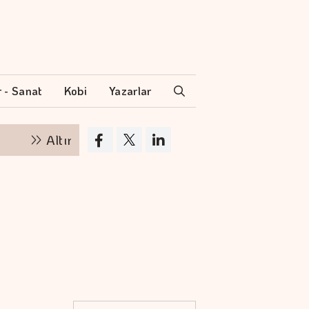
r - Sanat
Kobi
Yazarlar
Altının kilogram fiyatı 6 milyon 360 bin liraya yüks