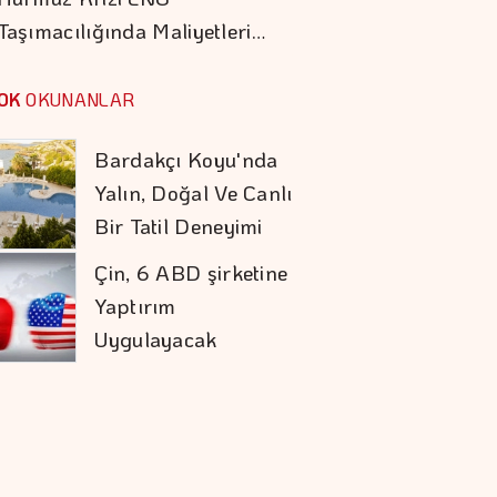
Taşımacılığında Maliyetleri…
Aşırı Sıcaklar İnsani
Ve Ekonomik
OK
OKUNANLAR
Bilançoyu
Ağırlaştırıyor
Bardakçı Koyu'nda
Yalın, Doğal Ve Canlı
Bir Tatil Deneyimi
Çin, 6 ABD şirketine
Yaptırım
Uygulayacak
Alarko'nun Pozitif
Etki Yeşil Yaka
Programı Yeni
Dönemine Başladı