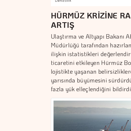
Denizcilik
HÜRMÜZ KRİZİNE R
ARTIŞ
Ulaştırma ve Altyapı Bakanı Ab
Müdürlüğü tarafından hazırla
ilişkin istatistikleri değerlend
ticaretini etkileyen Hürmüz Boğ
lojistikte yaşanan belirsizlikle
yarısında büyümesini sürdürd
fazla yük elleçlendiğini bildirdi