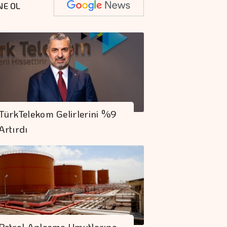
NE OL
TürkTelekom Gelirlerini %9
Artırdı
Petrol Anlaşma Umutlarına