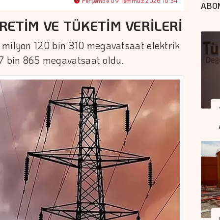
Perşembe 09 Temmuz 2026 10:34
ABO
RETİM VE TÜKETİM VERİLERİ
 milyon 120 bin 310 megavatsaat elektrik
117 bin 865 megavatsaat oldu.