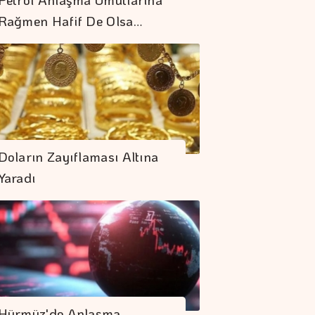
Rağmen Hafif De Olsa…
Hürmüz'de Anlaşma
Sağlandı Piyasalar
Doların Zayıflaması Altına
Rahatladı
Yaradı
Gençler Veri Odaklı
Geleceğe
Hazırlanıyor
AB'de üretici
Fiyatları Haziranda
Hürmüz'de Anlaşma
Azaldı