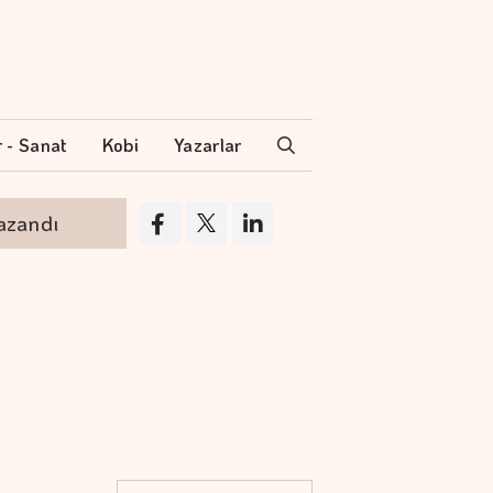
r - Sanat
Kobi
Yazarlar
dı
Müzik dünyasında çok konuşulacak sürpriz