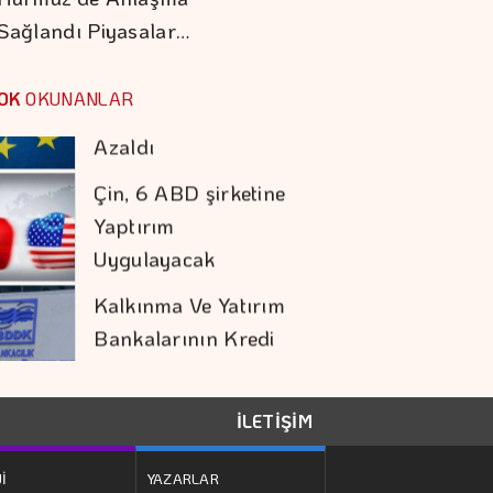
Sağlandı Piyasalar…
Çin, 6 ABD şirketine
Yaptırım
OK
OKUNANLAR
Uygulayacak
Kalkınma Ve Yatırım
Bankalarının Kredi
Sınırlarında Değişik
Bakırın Libresi Tarihi
Zirvesine Yakın
Seyrediyor
Altının Kilogram
Fiyatı 6 Milyon 360
İLETİŞİM
Bin Liraya Yükseldi
İ
YAZARLAR