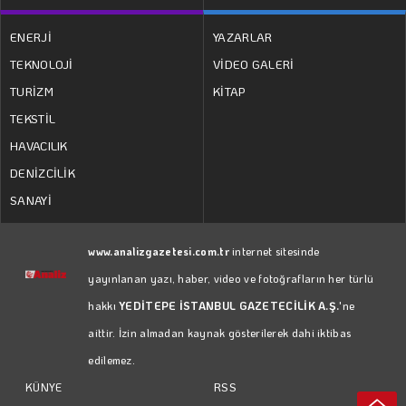
ENERJİ
YAZARLAR
TEKNOLOJİ
VİDEO GALERİ
TURİZM
KİTAP
TEKSTİL
HAVACILIK
DENİZCİLİK
SANAYİ
www.analizgazetesi.com.tr
internet sitesinde
yayınlanan yazı, haber, video ve fotoğrafların her türlü
hakkı
YEDİTEPE İSTANBUL GAZETECİLİK A.Ş.
'ne
aittir. İzin almadan kaynak gösterilerek dahi iktibas
edilemez.
RSS
KÜNYE