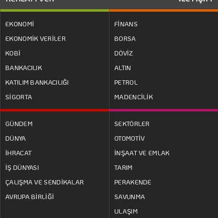
EKONOMİ
FİNANS
EKONOMİK VERİLER
BORSA
KOBİ
DÖVİZ
BANKACILIK
ALTIN
KATILIM BANKACILIĞI
PETROL
SİGORTA
MADENCİLİK
GÜNDEM
SEKTÖRLER
DÜNYA
OTOMOTİV
İHRACAT
İNŞAAT VE EMLAK
İŞ DÜNYASI
TARIM
ÇALIŞMA VE SENDİKALAR
PERAKENDE
AVRUPA BİRLİĞİ
SAVUNMA
ULAŞIM