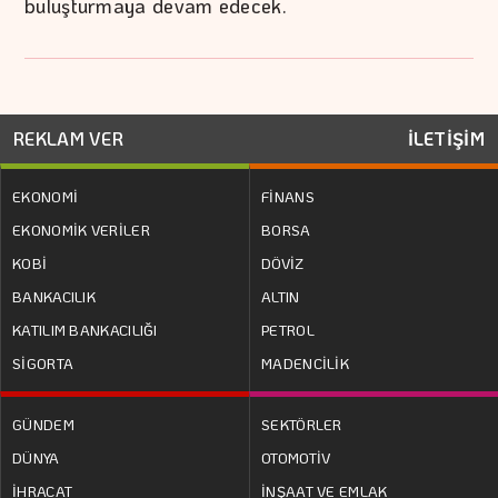
buluşturmaya devam edecek.
REKLAM VER
İLETİŞİM
EKONOMİ
FİNANS
EKONOMİK VERİLER
BORSA
KOBİ
DÖVİZ
BANKACILIK
ALTIN
KATILIM BANKACILIĞI
PETROL
SİGORTA
MADENCİLİK
GÜNDEM
SEKTÖRLER
DÜNYA
OTOMOTİV
İHRACAT
İNŞAAT VE EMLAK