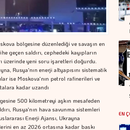
skova bölgesine düzenlediği ve savaşın en
ihe geçen saldırı, cephedeki kayıpların
rı üzerinde yeni soru işaretleri doğurdu.
a, Rusya'nın enerji altyapısını sistematik
lar ise Moskova'nın petrol rafinerileri ve
ktalara kadar uzandı
gesine 500 kilometreyi aşkın mesafeden
aldırı, Rusya'nın hava savunma sistemleri
EN Ç
luslararası Enerji Ajansı, Ukrayna
ilerini en az 2026 ortasına kadar baskı