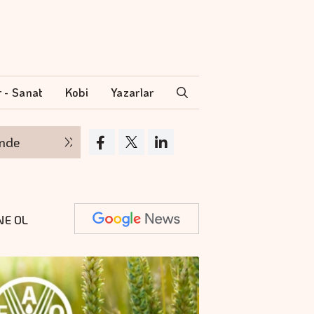
r - Sanat
Kobi
Yazarlar
Borsa günün ilk yarısında değer kaybetti
NE OL