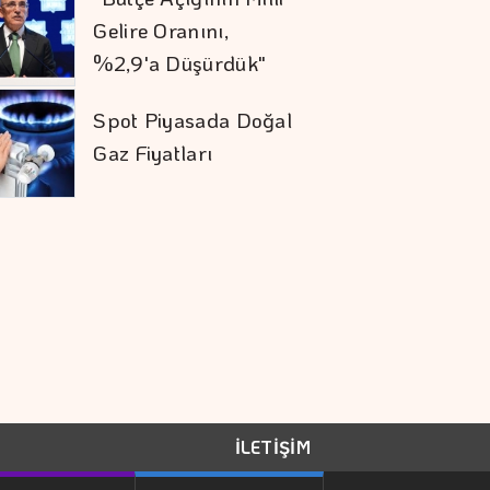
Gelire Oranını,
%2,9'a Düşürdük"
Spot Piyasada Doğal
Gaz Fiyatları
KKM Bakiyesinde
Düşüş Devam Ediyor
Altının Kilogramı 6
Milyon 500 Bin
Liraya Yükseldi
İLETİŞİM
Bankaların Mevduatı
Geçen Hafta Azaldı