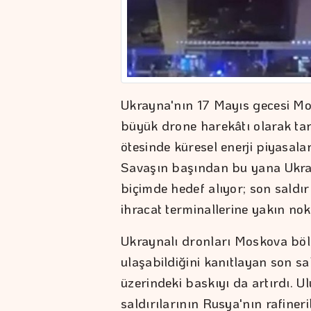
Ukrayna'nın 17 Mayıs gecesi Mo
büyük drone harekâtı olarak tar
ötesinde küresel enerji piyasala
Savaşın başından bu yana Ukrayn
biçimde hedef alıyor; son saldırı
ihracat terminallerine yakın no
Ukraynalı dronları Moskova böl
ulaşabildiğini kanıtlayan son s
üzerindeki baskıyı da artırdı. U
saldırılarının Rusya'nın rafiner