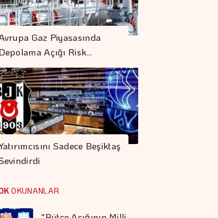
Borsa Güne
Avrupa Gaz Piyasasında
Yükselişle Başladı
Depolama Açığı Risk…
Ercan Arda'dan Yeni
Tekli...
Doğru Boya Seçimi
Konutun Değerini
Yatırımcısını Sadece Beşiktaş
Koruyor
Sevindirdi
Otomotiv İhracatı
Temmuzda 3,6
OK
OKUNANLAR
Milyar Dolar Oldu
"Bütçe Açığının Milli