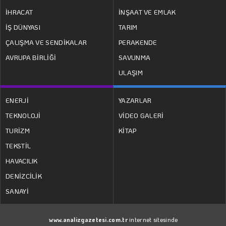
İHRACAT
İNŞAAT VE EMLAK
İŞ DÜNYASI
TARIM
ÇALIŞMA VE SENDİKALAR
PERAKENDE
AVRUPA BİRLİĞİ
SAVUNMA
ULAŞIM
ENERJİ
YAZARLAR
TEKNOLOJİ
VİDEO GALERİ
TURİZM
KİTAP
TEKSTİL
HAVACILIK
DENİZCİLİK
SANAYİ
www.analizgazetesi.com.tr
internet sitesinde