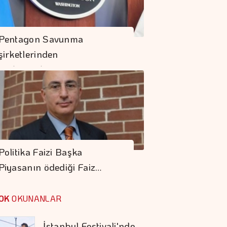
Albaraka Ekonomiye
363 Milyar TL
Pentagon Savunma
Finansman Desteği
şirketlerinden
Sağladı
Hızlanmalarını…
Depoların Geleceği
Artık Robotlarla
şekilleniyor
Fıat'ta Avantajlı
Satın Alma Dönemi
Politika Faizi Başka
Devam Ediyor
Piyasanın ödediği Faiz…
Prime Computest'ten
Güvene Değer
OK
OKUNANLAR
Kampanya
İstanbul Festivali'nde