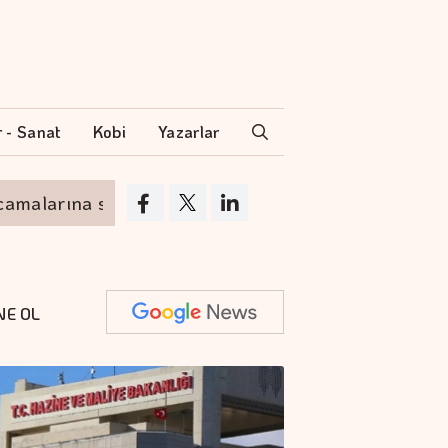
r - Sanat
Kobi
Yazarlar
na son
Yatırımlara devlet yardımı verilmesi 
NE OL