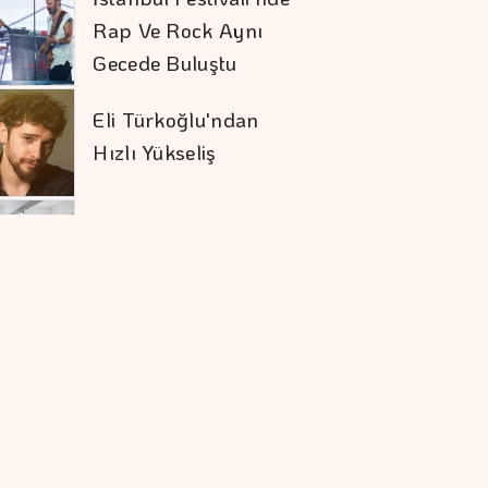
Rap Ve Rock Aynı
Gecede Buluştu
Eli Türkoğlu'ndan
Hızlı Yükseliş
Togg'un Servis Ağı
Hızla Büyüyor
Sivas RES'te Nordex
Dönemi
Tasarrufta BES'in
Sırası Belli Oldu