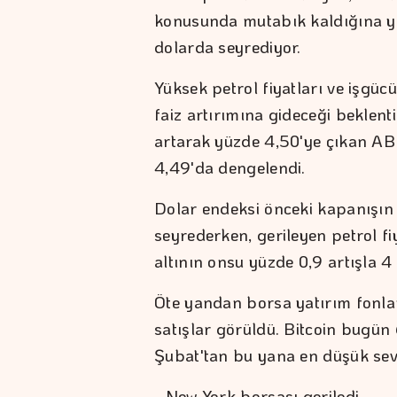
konusunda mutabık kaldığına yön
dolarda seyrediyor.
Yüksek petrol fiyatları ve işgü
faiz artırımına gideceği beklent
artarak yüzde 4,50'ye çıkan ABD'
4,49'da dengelendi.
Dolar endeksi önceki kapanışın
seyrederken, gerileyen petrol f
altının onsu yüzde 0,9 artışla 
Öte yandan borsa yatırım fonları
satışlar görüldü. Bitcoin bugün
Şubat'tan bu yana en düşük sev
- New York borsası geriledi