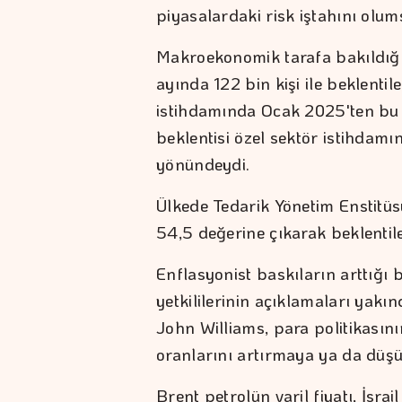
piyasalardaki risk iştahını olums
Makroekonomik tarafa bakıldığı
ayında 122 bin kişi ile beklentil
istihdamında Ocak 2025'ten bu 
beklentisi özel sektör istihdam
yönündeydi.
Ülkede Tedarik Yönetim Enstitü
54,5 değerine çıkarak beklentile
Enflasyonist baskıların arttığ
yetkililerinin açıklamaları yakı
John Williams, para politikasın
oranlarını artırmaya ya da düşür
Brent petrolün varil fiyatı, İsr