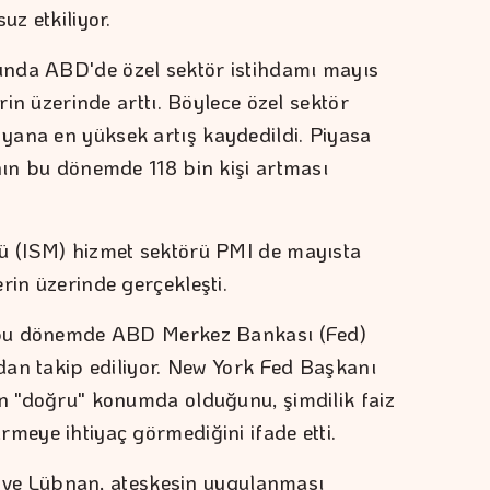
uz etkiliyor.
nda ABD'de özel sektör istihdamı mayıs
erin üzerinde arttı. Böylece özel sektör
yana en yüksek artış kaydedildi. Piyasa
ının bu dönemde 118 bin kişi artması
sü (ISM) hizmet sektörü PMI de mayısta
rin üzerinde gerçekleşti.
ı bu dönemde ABD Merkez Bankası (Fed)
ndan takip ediliyor. New York Fed Başkanı
ın "doğru" konumda olduğunu, şimdilik faiz
meye ihtiyaç görmediğini ifade etti.
ail ve Lübnan, ateşkesin uygulanması