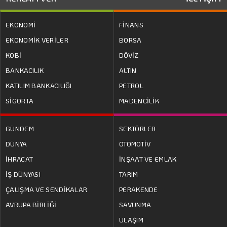
EKONOMİ
FİNANS
EKONOMİK VERİLER
BORSA
KOBİ
DÖVİZ
BANKACILIK
ALTIN
KATILIM BANKACILIĞI
PETROL
SİGORTA
MADENCİLİK
GÜNDEM
SEKTÖRLER
DÜNYA
OTOMOTİV
İHRACAT
İNŞAAT VE EMLAK
İŞ DÜNYASI
TARIM
ÇALIŞMA VE SENDİKALAR
PERAKENDE
AVRUPA BİRLİĞİ
SAVUNMA
ULAŞIM