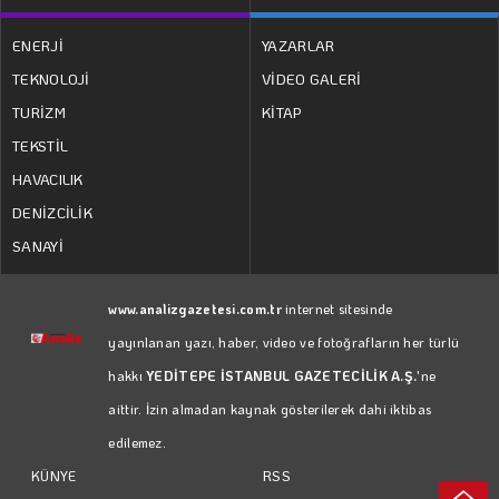
ENERJİ
YAZARLAR
TEKNOLOJİ
VİDEO GALERİ
TURİZM
KİTAP
TEKSTİL
HAVACILIK
DENİZCİLİK
SANAYİ
www.analizgazetesi.com.tr
internet sitesinde
yayınlanan yazı, haber, video ve fotoğrafların her türlü
hakkı
YEDİTEPE İSTANBUL GAZETECİLİK A.Ş.
'ne
aittir. İzin almadan kaynak gösterilerek dahi iktibas
edilemez.
RSS
KÜNYE