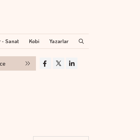
r - Sanat
Kobi
Yazarlar
TAB Gıda, güçlü operasyonel performansıyla 