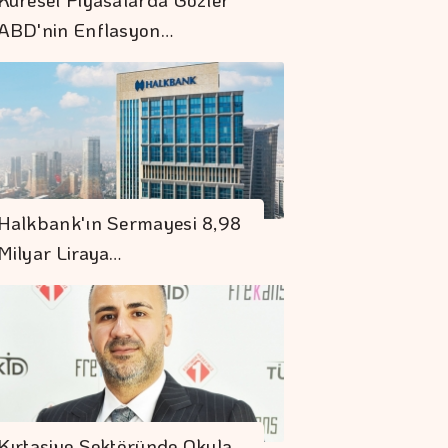
ABD'nin Enflasyon…
"Uzay"a Ayrılan AR-
GE Bütçesi 10 Yılda
Halkbank'ın Sermayesi 8,98
107 Kat Arttı
Milyar Liraya…
Borsa 3 Hisseye
Tedbir Uygulayacak
S. Arabistan,
Pakistan Ve
Kırtasiye Sektöründe Okula
Türkiye'den