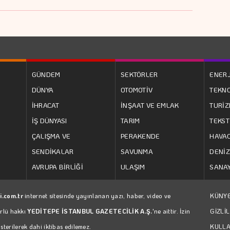
GÜNDEM
SEKTÖRLER
ENERJ
DÜNYA
OTOMOTİV
TEKNO
İHRACAT
İNŞAAT VE EMLAK
TURİ
İŞ DÜNYASI
TARIM
TEKST
ÇALIŞMA VE
PERAKENDE
HAVAC
SENDİKALAR
SAVUNMA
DENİZ
AVRUPA BİRLİĞİ
ULAŞIM
SANAY
i.com.tr
internet sitesinde yayınlanan yazı, haber, video ve
KÜNY
ürlü hakkı
YEDİTEPE İSTANBUL GAZETECİLİK A.Ş.
'ne aittir. İzin
GİZLİL
erilerek dahi iktibas edilemez.
KULLA