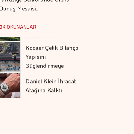
Dönüş Mesaisi…
Savunma Anlaşması
Tasarruf Finansman
şirketlerine Yeni
OK
OKUNANLAR
Düzenleme
Kocaer Çelik Bilanço
Yapısını
Güçlendirmeye
Devam Etti
Daniel Klein İhracat
Atağına Kalktı
Türk Öğrenci, Eşsiz
Keşif Gezisinde
Türkiye'yi Temsil
Edecek