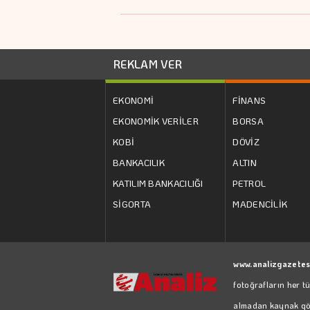
REKLAM VER
EKONOMİ
FİNANS
EKONOMİK VERİLER
BORSA
KOBİ
DÖVİZ
BANKACILIK
ALTIN
KATILIM BANKACILIĞI
PETROL
SİGORTA
MADENCİLİK
www.analizgazetes
fotoğrafların her t
almadan kaynak göst