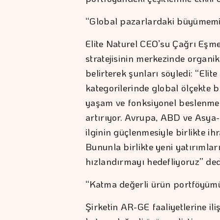
“Global pazarlardaki büyümemiz
Elite Naturel CEO’su Çağrı Eşme
stratejisinin merkezinde organik
belirterek şunları söyledi: “Eli
kategorilerinde global ölçekte 
yaşam ve fonksiyonel beslenme t
artırıyor. Avrupa, ABD ve Asya-
ilginin güçlenmesiyle birlikte ih
Bununla birlikte yeni yatırımla
hızlandırmayı hedefliyoruz” ded
“Katma değerli ürün portföyümü
Şirketin AR-GE faaliyetlerine ili