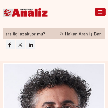
MEZİN DEDEYİ
Cebimiz, yalnızca cebimizi…
?
Hakan Aran İş Bankası Genel Müdürlüğü'nden