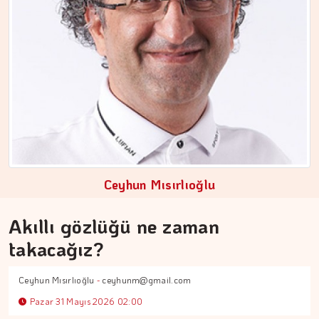
DR. TANER EKİNCİ
Ceyhun Mısırlıoğlu
Nefes, agni ve içsel denge
Akıllı gözlüğü ne zaman
takacağız?
Ceyhun Mısırlıoğlu
-
ceyhunm@gmail.com
Pazar 31 Mayıs 2026 02:00