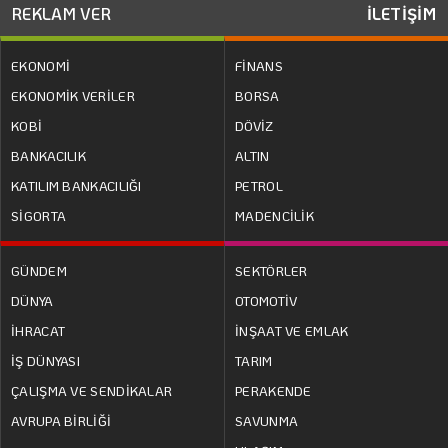
REKLAM VER
İLETİŞİM
EKONOMİ
FİNANS
EKONOMİK VERİLER
BORSA
KOBİ
DÖVİZ
BANKACILIK
ALTIN
KATILIM BANKACILIĞI
PETROL
SİGORTA
MADENCİLİK
GÜNDEM
SEKTÖRLER
DÜNYA
OTOMOTİV
İHRACAT
İNŞAAT VE EMLAK
İŞ DÜNYASI
TARIM
ÇALIŞMA VE SENDİKALAR
PERAKENDE
AVRUPA BİRLİĞİ
SAVUNMA