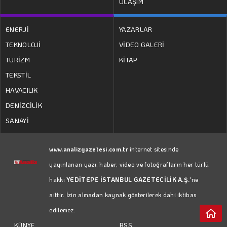
ULAŞIM
MEHMET UTKU ŞENTÜRK
ENERJİ
YAZARLAR
TEKNOLOJİ
VİDEO GALERİ
Eğitimde asıl tartışma…
TURİZM
KİTAP
TEKSTİL
HAVACILIK
DENİZCİLİK
SANAYİ
www.analizgazetesi.com.tr
internet sitesinde
yayınlanan yazı, haber, video ve fotoğrafların her türlü
hakkı
YEDİTEPE İSTANBUL GAZETECİLİK A.Ş.
'ne
aittir. İzin almadan kaynak gösterilerek dahi iktibas
edilemez.
RSS
KÜNYE