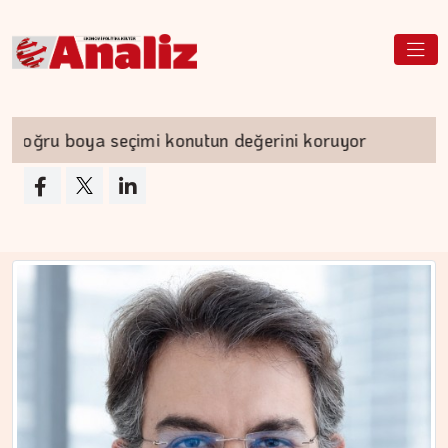
nutun değerini koruyor
Spot piyasada doğal ga
ÇİĞDEM MEN
Yoğunluktan kaçarken yoğunlaştırdığımız…