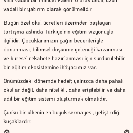
kısa vadeli bir maliyet kalemi olarak değil, uzun
vadeli bir yatırım olarak görülmelidir.
Bugün özel okul ücretleri üzerinden başlayan
tartışma aslında Türkiye’nin eğitim vizyonuyla
ilgilidir. Çocuklarımızın çağın becerileriyle
donanması, bilimsel düşünme yeteneği kazanması
ve küresel rekabete hazırlanması için sürdürülebilir
bir eğitim ekosistemine ihtiyacımız var.
Önümüzdeki dönemde hedef; yalnızca daha pahalı
okullar değil, daha nitelikli, daha erişilebilir ve daha
adil bir eğitim sistemi oluşturmak olmalıdır.
MURAT DOĞAN
Çünkü bir ülkenin en büyük sermayesi, yetiştirdiği
kuşaklardır.
Aç kalan sadece mideniz…