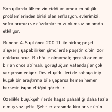
Son yıllarda ülkemizin ciddi anlamda en büyük
problemlerinden birisi olan enflasyon, evlerimizi,
sofralarımızı ve cüzdanlarımızı olumsuz anlamda
etkiliyor.
Bundan 4-5 yıl önce 200 TL ile birkaç poşet
DR. TANER EKİNCİ
alışveriş yapabilirken şimdilerde poşetin dibini zor
dolduruyoruz. Bu böyle olmamalı; gerekli adımlar
Nefes, agni ve içsel denge
bir an önce atılmalı, görüştüğüm vatandaşlar çok
veryansın ediyor. Devlet yetkilileri de sahaya inip
küçük bir araştırma bile yaparsa hemen hemen
herkesin isyan ettiğini görebilir.
Özellikle büyükşehirlerde hayat pahalılığı daha fazla
olmuş vaziyette. Şehirler arasında kiralar ve ürün