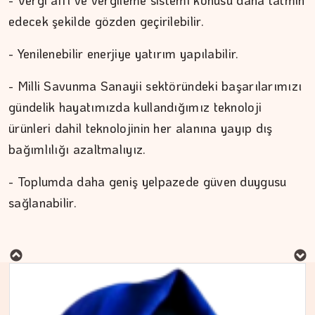
- Vergi affı ve vergileme sistemi konusu daha tatmin
edecek şekilde gözden geçirilebilir.
- Yenilenebilir enerjiye yatırım yapılabilir.
- Milli Savunma Sanayii sektöründeki başarılarımızı
gündelik hayatımızda kullandığımız teknoloji
ürünleri dahil teknolojinin her alanına yayıp dış
bağımlılığı azaltmalıyız.
- Toplumda daha geniş yelpazede güven duygusu
sağlanabilir.
MURAT DOĞAN
Aç kalan sadece mideniz…