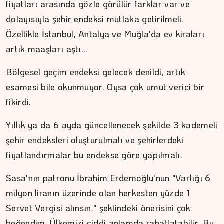
fiyatları arasında gözle görülür farklar var ve
dolayısıyla şehir endeksi mutlaka getirilmeli.
Özellikle İstanbul, Antalya ve Muğla'da ev kiraları
artık maaşları aştı...
Bölgesel geçim endeksi gelecek denildi, artık
esamesi bile okunmuyor. Oysa çok umut verici bir
fikirdi.
Yıllık ya da 6 ayda güncellenecek şekilde 3 kademeli
şehir endeksleri oluşturulmalı ve şehirlerdeki
fiyatlandırmalar bu endekse göre yapılmalı.
Sasa'nın patronu İbrahim Erdemoğlu'nun "Varlığı 6
ŞAFAK GÜVEN
milyon liranın üzerinde olan herkesten yüzde 1
Ahlat'tan Nemrut Krateri'ne
Servet Vergisi alınsın." şeklindeki önerisini çok
beğendim. Ülkemizi ciddi anlamda rahatlatabilir. Bu