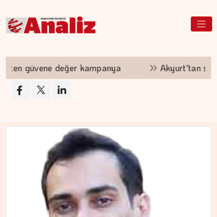
ampanya
Akyurt'tan saha değişikliği
Si