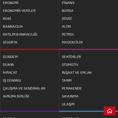
EKONOMİ
FİNANS
EKONOMİK VERİLER
BORSA
KOBİ
DÖVİZ
BANKACILIK
ALTIN
KATILIM BANKACILIĞI
PETROL
SİGORTA
MADENCİLİK
GÜNDEM
SEKTÖRLER
DÜNYA
OTOMOTİV
İHRACAT
İNŞAAT VE EMLAK
İŞ DÜNYASI
TARIM
ÇALIŞMA VE SENDİKALAR
PERAKENDE
AVRUPA BİRLİĞİ
SAVUNMA
ULAŞIM
MEHMET UTKU ŞENTÜRK